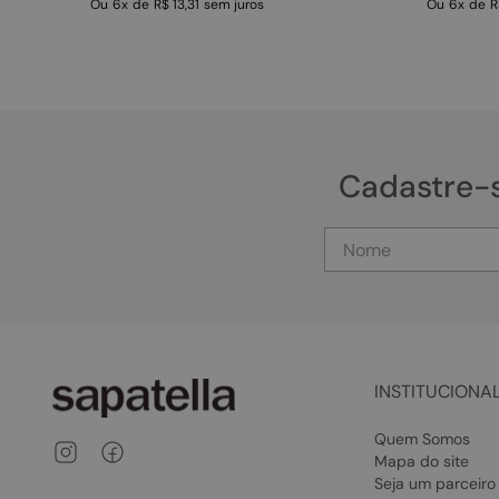
Ou
6
x
de
R$ 13,31
sem juros
Ou
6
x
de
R
Cadastre-
INSTITUCIONA
Quem Somos
Mapa do site
Seja um parceiro