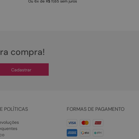
Ou
6
x
de
R$ 11,65
sem juros
ira compra!
Cadastrar
E POLÍTICAS
FORMAS DE PAGAMENTO
evoluções
equentes
co