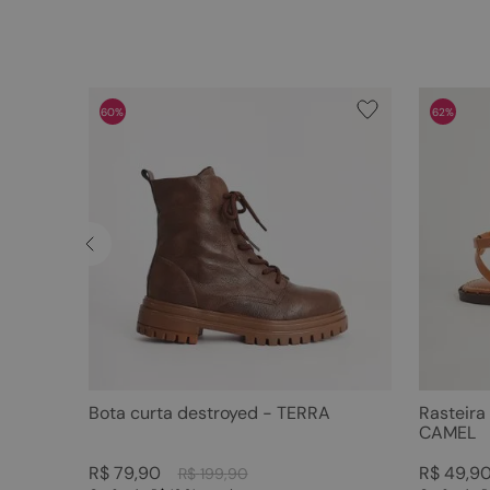
60%
62%
Bota curta destroyed - TERRA
Rasteira
CAMEL
R$
79
,
90
R$
49
,
9
R$
199
,
90