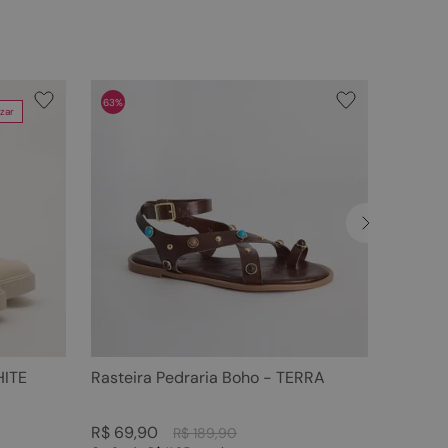
63%
zar
HITE
Rasteira Pedraria Boho - TERRA
R$
69
,
90
R$
189
,
90