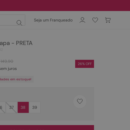
Seja um Franqueado
apa - PRETA
02
149
,
90
26
% OFF
em juros
dades em estoque!
6
37
38
39