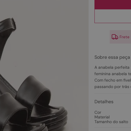
10
º
scarpin
Frete
Sobre essa peça
A anabela perfeita
feminina anabela t
Com fecho em fivela
passando por trás 
Detalhes
Cor
Material
Tamanho do salto