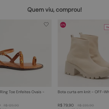
Quem viu, comprou!
67%
Ba
 Ring Toe Enfeites Ovais -
Bota curta em knit - OFF-W
0
R$
79
,
90
R$
129
,
90
R$
239
,
90