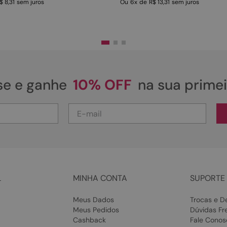
$ 8,31
sem juros
Ou
6
x
de
R$ 13,31
sem juros
se e ganhe
10% OFF
na sua prime
L
MINHA CONTA
SUPORTE 
Meus Dados
Trocas e D
Meus Pedidos
Dúvidas Fr
Cashback
Fale Conos