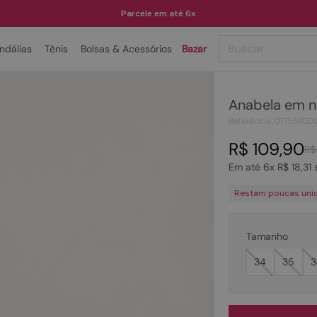
Parcele em até 6x
Buscar
ndálias
Tênis
Bolsas & Acessórios
Bazar
TERMOS MAIS BUSCADOS
Anabela em n
1
º
papete
Referência
:
01755400
2
º
tenis
R$
109
,
90
R$
3
º
bota
Em até
6
x
R$
18
,
31
s
4
º
rasteira
Restam poucas uni
5
º
sandalia
6
º
tamanco
Tamanho
7
º
bolsa
34
35
3
8
º
sapatilha
9
º
couro