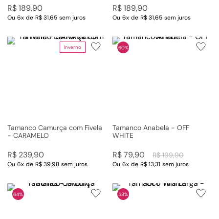
R$
189
,
90
R$
189
,
90
Ou
6
x
de
R$ 31,65
sem juros
Ou
6
x
de
R$ 31,65
sem juros
Inverno
60%
Tamanco Camurça com Fivela
Tamanco Anabela - OFF
- CARAMELO
WHITE
R$
239
,
90
R$
79
,
90
R$
199
,
90
Ou
6
x
de
R$ 39,98
sem juros
Ou
6
x
de
R$ 13,31
sem juros
64%
53%