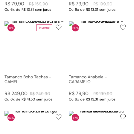
R$
79
,
90
R$
79
,
90
R$
159
,
90
R$
199
,
90
Ou
6
x
de
R$ 13,31
sem juros
Ou
6
x
de
R$ 13,31
sem juros
Inverno
0%
60%
Tamanco Boho Tachas -
Tamanco Anabela -
CAMEL
CARAMELO
R$
249
,
00
R$
79
,
90
R$
249
,
90
R$
199
,
90
Ou
6
x
de
R$ 41,50
sem juros
Ou
6
x
de
R$ 13,31
sem juros
53%
57%