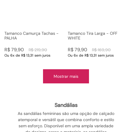
Tamanco Camurça Tachas -
Tamanco Tira Larga - OFF
PALHA
WHITE
R$
79
,
90
R$
79
,
90
R$
219
,
90
R$
169
,
90
Ou
6
x
de
R$ 13,31
sem juros
Ou
6
x
de
R$ 13,31
sem juros
Mostrar mais
sandálias
As sandálias femininas são uma opção de calçado
atemporal e versátil que combina conforto e estilo
sem esforço. Disponível em uma ampla variedade