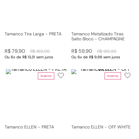
Tamanco Tira Larga - PRETA
Tamanco Metalizado Tiras
Salto Bloco - CHAMPAGNE
R$
79
,
90
R$
59
,
90
R$
169
,
90
R$
139
,
90
Ou
6
x
de
R$ 13,31
sem juros
Ou
6
x
de
R$ 9,98
sem juros
Inverno
Inverno
Tamanco ELLEN - PRETA
Tamanco ELLEN - OFF WHITE