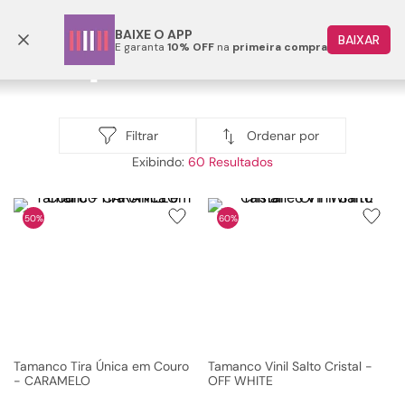
Parcele em até 6x
BAIXE O APP
BAIXAR
E garanta
10% OFF
na
primeira compra
TERMOS MAIS BUSCADOS
1
º
papete
Tamancos Femininos
2
º
tenis
Ordenar por
Filtrar
tamancos femininos
60
3
º
bota
4
º
sandalia
50%
60%
5
º
rasteira
6
º
tamanco
7
º
bolsa
8
º
sapatilha
9
º
óculos
Tamanco Tira Única em Couro
Tamanco Vinil Salto Cristal -
- CARAMELO
OFF WHITE
10
º
couro