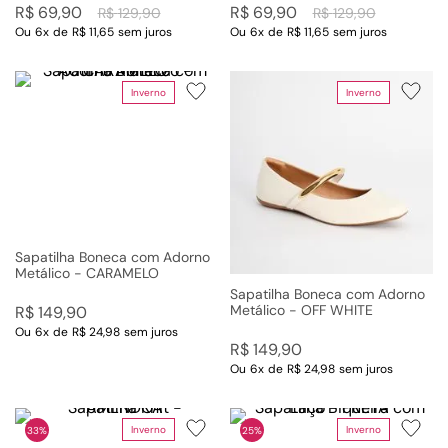
R$
69
,
90
R$
69
,
90
R$
129
,
90
R$
129
,
90
Ou
6
x
de
R$ 11,65
sem juros
Ou
6
x
de
R$ 11,65
sem juros
Inverno
Inverno
Sapatilha Boneca com Adorno
Metálico - CARAMELO
Sapatilha Boneca com Adorno
Metálico - OFF WHITE
R$
149
,
90
Ou
6
x
de
R$ 24,98
sem juros
R$
149
,
90
Ou
6
x
de
R$ 24,98
sem juros
Inverno
Inverno
33%
25%