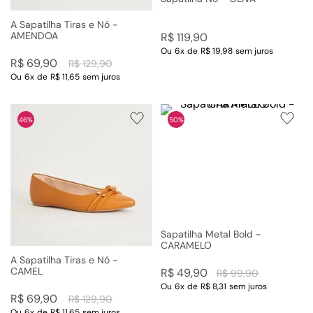
A Sapatilha Tiras e Nó -
AMENDOA
R$
119
,
90
Ou
6
x
de
R$ 19,98
sem juros
R$
69
,
90
R$
129
,
90
Ou
6
x
de
R$ 11,65
sem juros
46%
50%
Sapatilha Metal Bold -
CARAMELO
A Sapatilha Tiras e Nó -
CAMEL
R$
49
,
90
R$
99
,
90
Ou
6
x
de
R$ 8,31
sem juros
R$
69
,
90
R$
129
,
90
Ou
6
x
de
R$ 11,65
sem juros