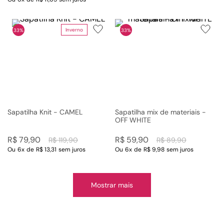
Inverno
33%
33%
Sapatilha Knit - CAMEL
Sapatilha mix de materiais -
OFF WHITE
R$
79
,
90
R$
59
,
90
R$
119
,
90
R$
89
,
90
Ou
6
x
de
R$ 13,31
sem juros
Ou
6
x
de
R$ 9,98
sem juros
Mostrar mais