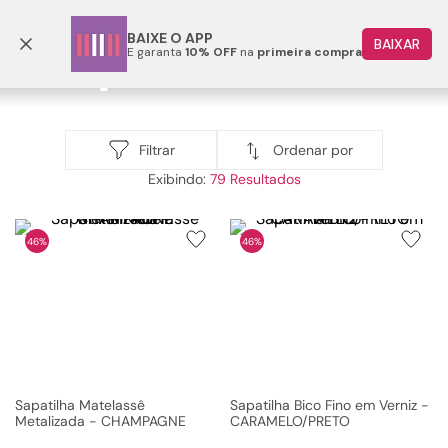
Frete grátis p/ todo o Brasil a partir de R$ 499,90
BAIXE O APP
BAIXAR
E garanta
10% OFF
na
primeira compra
TERMOS MAIS BUSCADOS
1
º
papete
Sapatilha
2
º
rasteira
Ordenar por
Filtrar
sapatilha
79
3
º
tenis
4
º
bota
46%
46%
5
º
sandalia
6
º
tamanco
7
º
bolsa
8
º
sapatilha
9
º
couro
Sapatilha Matelassê
Sapatilha Bico Fino em Verniz -
Metalizada - CHAMPAGNE
CARAMELO/PRETO
10
º
scarpin