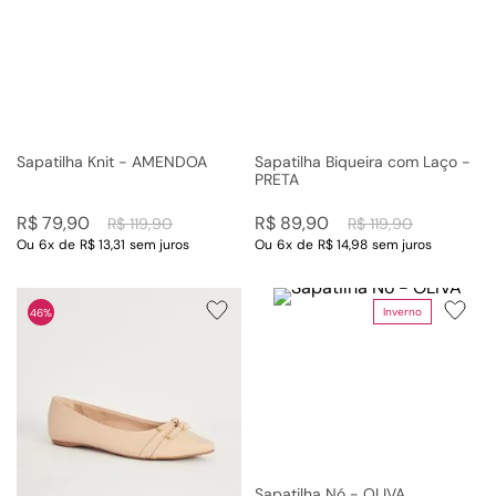
Sapatilha Knit - AMENDOA
Sapatilha Biqueira com Laço -
PRETA
R$
79
,
90
R$
89
,
90
R$
119
,
90
R$
119
,
90
Ou
6
x
de
R$ 13,31
sem juros
Ou
6
x
de
R$ 14,98
sem juros
Inverno
46%
Sapatilha Nó - OLIVA