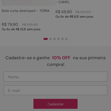
- CAMEL
Bota curta destroyed - TERRA
R$
49
,
90
R$
129
,
90
Ou
6
x
de
R$ 8,31
sem juros
R$
79
,
90
R$
199
,
90
Ou
6
x
de
R$ 13,31
sem juros
Cadastre-se e ganhe
10% OFF
na sua primeira
compra!
Cadastrar