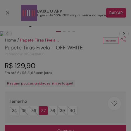
Parcele em até 6x
BAIXE O APP
BAIXAR
E garanta
10% OFF
na
primeira compra
TERMOS MAIS BUSCADOS
Clique
para dar zoom.
1
º
papete
Papete Tiras Fivela - OFF WHITE
Inverno
2
º
tenis
Papete Tiras Fivela - OFF WHITE
3
º
bota
Referência
:
0196438406
4
º
sandalia
R$
129
,
90
Em até
6
x
R$
21
,
65
sem juros
5
º
rasteira
Restam poucas unidades em estoque!
6
º
tamanco
7
º
bolsa
Tamanho
8
º
sapatilha
34
35
36
37
38
39
40
9
º
óculos
10
º
couro
Comprar