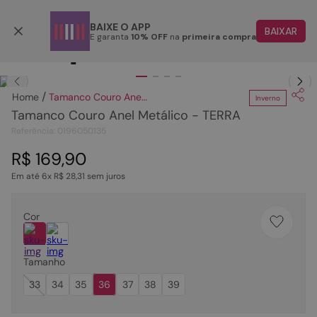
Parcele em até 6x
BAIXE O APP
BAIXAR
E garanta
10% OFF
na
primeira compra
TERMOS MAIS BUSCADOS
Clique
para dar zoom.
1
º
papete
Tamanco Couro Anel Metálico - TERRA
Inverno
2
º
bota
Tamanco Couro Anel Metálico - TERRA
3
º
tenis
Referência
:
0196050135
4
º
rasteira
R$
169
,
90
Em até
6
x
R$
28
,
31
sem juros
5
º
sandalia
6
º
tamanco
Cor
7
º
bolsa
8
º
sapatilha
Tamanho
9
º
óculos
33
34
35
36
37
38
39
10
º
couro