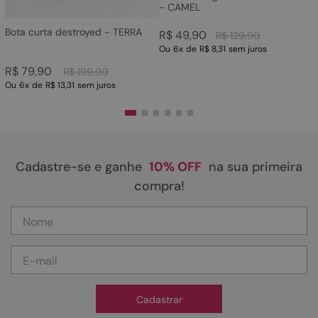
- CAMEL
Bota curta destroyed - TERRA
R$
49
,
90
R$
129
,
90
Ou
6
x
de
R$ 8,31
sem juros
R$
79
,
90
R$
199
,
90
Ou
6
x
de
R$ 13,31
sem juros
Cadastre-se e ganhe
10% OFF
na sua primeira
compra!
Cadastrar