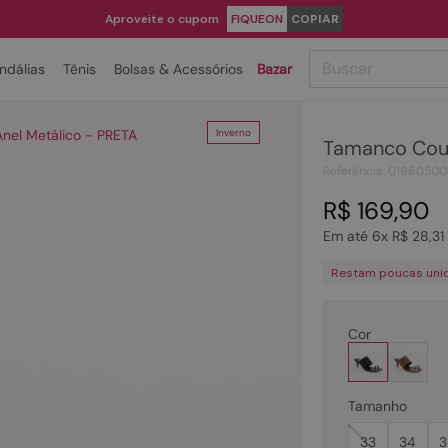
Aproveite o cupom
FIQUEON
COPIAR
Buscar
ndálias
Tênis
Bolsas & Acessórios
Bazar
TERMOS MAIS BUSCADOS
nel Metálico - PRETA
Inverno
Tamanco Cour
1
º
papete
Referência
:
01960500
2
º
bota
R$
169
,
90
3
º
tenis
Em até
6
x
R$
28
,
31
4
º
rasteira
Restam poucas uni
5
º
sandalia
6
º
tamanco
Cor
7
º
bolsa
8
º
sapatilha
Tamanho
9
º
óculos
33
34
3