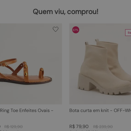
Quem viu, comprou!
67%
Ba
 Ring Toe Enfeites Ovais -
Bota curta em knit - OFF-W
0
R$
79
,
90
R$
129
,
90
R$
239
,
90