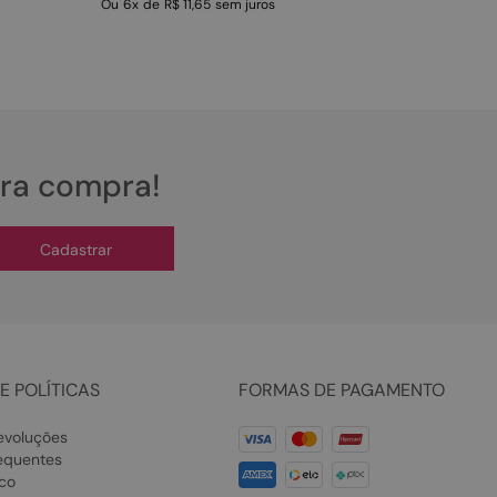
Ou
6
x
de
R$ 11,65
sem juros
ira compra!
Cadastrar
E POLÍTICAS
FORMAS DE PAGAMENTO
evoluções
equentes
co