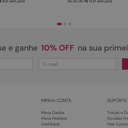
$ 8,31
sem juros
Ou
6
x
de
R$ 13,31
sem juros
se e ganhe
10% OFF
na sua prime
L
MINHA CONTA
SUPORTE 
Meus Dados
Trocas e D
Meus Pedidos
Dúvidas Fr
Cashback
Fale Conos