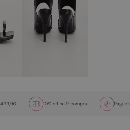
R$499,90
10% off na 1º compra
Pague v