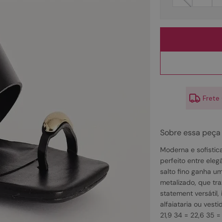
10
º
couro
Frete
Sobre essa peça
Moderna e sofistic
perfeito entre ele
salto fino ganha u
metalizado, que tr
statement versátil,
alfaiataria ou vesti
21,9 34 = 22,6 35 =