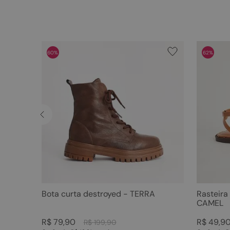
60%
62%
Bota curta destroyed - TERRA
Rasteira
CAMEL
R$
79
,
90
R$
49
,
9
R$
199
,
90