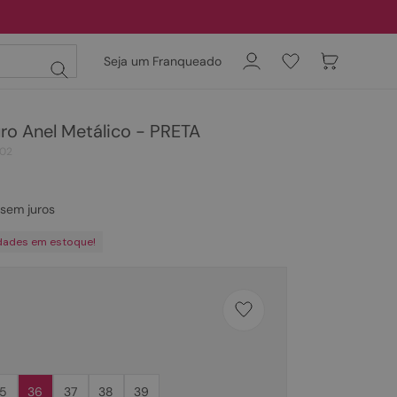
Seja um Franqueado
o Anel Metálico - PRETA
02
sem juros
dades em estoque!
5
36
37
38
39