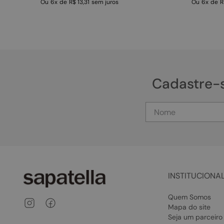
Ou
6
x
de
R$ 13,31
sem juros
Ou
6
x
de
R
Cadastre-
INSTITUCIONA
Quem Somos
Mapa do site
Seja um parceiro