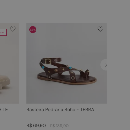
63%
zar
HITE
Rasteira Pedraria Boho - TERRA
R$
69
,
90
R$
189
,
90