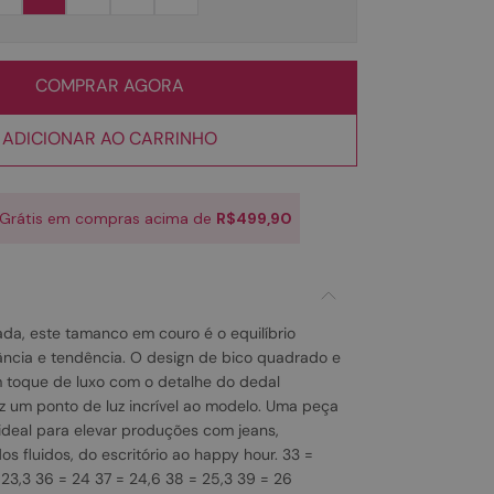
COMPRAR AGORA
ADICIONAR AO CARRINHO
 Grátis em compras acima de
R$499,90
ada, este tamanco em couro é o equilíbrio
gância e tendência. O design de bico quadrado e
m toque de luxo com o detalhe do dedal
az um ponto de luz incrível ao modelo. Uma peça
 ideal para elevar produções com jeans,
dos fluidos, do escritório ao happy hour. 33 =
 23,3 36 = 24 37 = 24,6 38 = 25,3 39 = 26