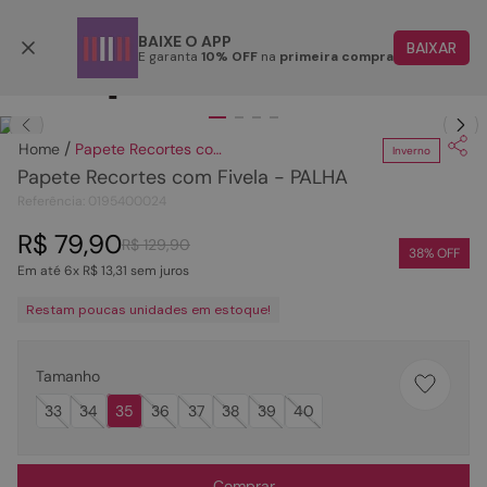
Parcele em até 6x
BAIXE O APP
BAIXAR
E garanta
10% OFF
na
primeira compra
TERMOS MAIS BUSCADOS
Clique
para dar zoom.
1
º
papete
Papete Recortes com Fivela - PALHA
Inverno
2
º
tenis
Papete Recortes com Fivela - PALHA
3
º
bota
Referência
:
0195400024
4
º
rasteira
R$
79
,
90
R$
129
,
90
38
% OFF
Em até
6
x
R$
13
,
31
sem juros
5
º
sandalia
Restam poucas unidades em estoque!
6
º
tamanco
7
º
bolsa
Tamanho
8
º
sapatilha
33
34
35
36
37
38
39
40
9
º
couro
10
º
scarpin
Comprar