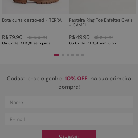
Bota curta destroyed - TERRA
Rasteira Ring Toe Enfeites Ovais
- CAMEL
R$
79
,
90
R$
49
,
90
R$
199
,
90
R$
129
,
90
Ou
6
x
de
R$ 13,31
sem juros
Ou
6
x
de
R$ 8,31
sem juros
Cadastre-se e ganhe
10% OFF
na sua primeira
compra!
Cadastrar