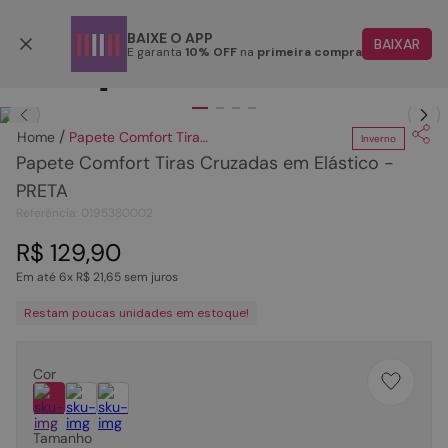
Parcele em até 6x
BAIXE O APP
BAIXAR
E garanta
10% OFF
na
primeira compra
TERMOS MAIS BUSCADOS
Clique
para dar zoom.
1
º
papete
Papete Comfort Tiras Cruzadas em Elástico - PRETA
Inverno
2
º
tenis
Papete Comfort Tiras Cruzadas em Elástico -
3
º
bota
PRETA
Referência
:
0195380002
4
º
sandalia
R$
129
,
90
5
º
rasteira
Em até
6
x
R$
21
,
65
sem juros
6
º
tamanco
Restam poucas unidades em estoque!
7
º
bolsa
8
º
sapatilha
Cor
9
º
óculos
10
º
couro
Tamanho