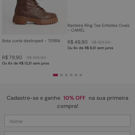
Rasteira Ring Toe Enfeites Ovais
- CAMEL
Bota curta destroyed - TERRA
R$
49
,
90
R$
129
,
90
Ou
6
x
de
R$ 8,31
sem juros
R$
79
,
90
R$
199
,
90
Ou
6
x
de
R$ 13,31
sem juros
Cadastre-se e ganhe
10% OFF
na sua primeira
compra!