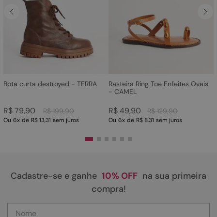
Bota curta destroyed - TERRA
Rasteira Ring Toe Enfeites Ovais
- CAMEL
R$
79
,
90
R$
49
,
90
R$
199
,
90
R$
129
,
90
Ou
6
x
de
R$ 13,31
sem juros
Ou
6
x
de
R$ 8,31
sem juros
Cadastre-se e ganhe
10% OFF
na sua primeira
compra!