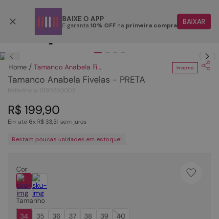
Parcele em até 6x
BAIXE O APP
BAIXAR
E garanta
10% OFF
na
primeira compra
TERMOS MAIS BUSCADOS
Clique
para dar zoom.
1
º
papete
Tamanco Anabela Fivelas - PRETA
Inverno
2
º
rasteira
Tamanco Anabela Fivelas - PRETA
3
º
tenis
Referência
:
0195290002
4
º
bota
R$
199
,
90
Em até
6
x
R$
33
,
31
sem juros
5
º
sandalia
Restam poucas unidades em estoque!
6
º
tamanco
7
º
bolsa
Cor
8
º
sapatilha
9
º
couro
Tamanho
10
º
scarpin
34
35
36
37
38
39
40