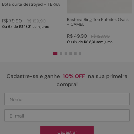
Bota curta destroyed - TERRA
Rasteira Ring Toe Enfeites Ovais
R$
79
,
90
R$
199
,
90
- CAMEL
Ou
6
x
de
R$ 13,31
sem juros
R$
49
,
90
R$
129
,
90
Ou
6
x
de
R$ 8,31
sem juros
Cadastre-se e ganhe
10% OFF
na sua primeira
compra!
Cadastrar