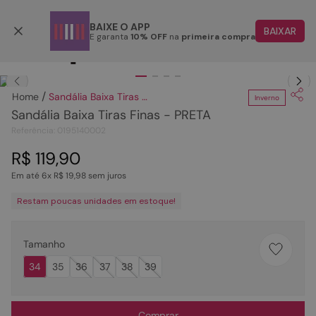
Parcele em até 6x
BAIXE O APP
BAIXAR
E garanta
10% OFF
na
primeira compra
TERMOS MAIS BUSCADOS
Clique
para dar zoom.
1
º
papete
Sandália Baixa Tiras Finas - PRETA
Inverno
2
º
rasteira
Sandália Baixa Tiras Finas - PRETA
3
º
tenis
Referência
:
0195140002
4
º
bota
R$
119
,
90
Em até
6
x
R$
19
,
98
sem juros
5
º
sandalia
Restam poucas unidades em estoque!
6
º
tamanco
7
º
bolsa
Tamanho
8
º
sapatilha
34
35
36
37
38
39
9
º
couro
10
º
scarpin
Comprar