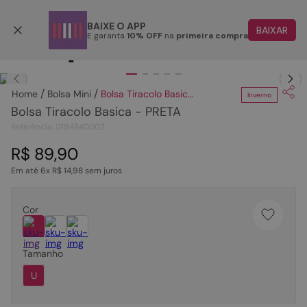
Parcele em até 6x
BAIXE O APP
BAIXAR
E garanta
10% OFF
na
primeira compra
TERMOS MAIS BUSCADOS
Clique
para dar zoom.
1
º
papete
Bolsa Mini
Bolsa Tiracolo Basica - PRETA
Inverno
2
º
tenis
Bolsa Tiracolo Basica - PRETA
3
º
bota
Referência
:
0194840002
4
º
rasteira
R$
89
,
90
Em até
6
x
R$
14
,
98
sem juros
5
º
sandalia
6
º
tamanco
Cor
7
º
bolsa
8
º
sapatilha
Tamanho
9
º
couro
U
10
º
scarpin