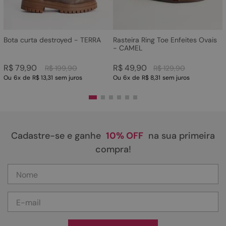
Bota curta destroyed - TERRA
Rasteira Ring Toe Enfeites Ovais
- CAMEL
R$
79
,
90
R$
49
,
90
R$
199
,
90
R$
129
,
90
Ou
6
x
de
R$ 13,31
sem juros
Ou
6
x
de
R$ 8,31
sem juros
Cadastre-se e ganhe
10% OFF
na sua primeira
compra!