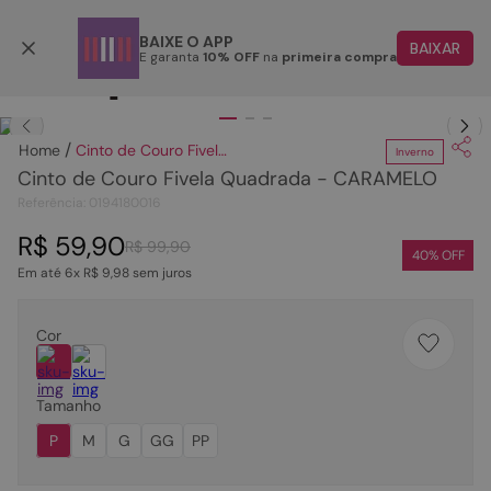
Parcele em até 6x
BAIXE O APP
BAIXAR
E garanta
10% OFF
na
primeira compra
TERMOS MAIS BUSCADOS
Clique
para dar zoom.
1
º
papete
Cinto de Couro Fivela Quadrada - CARAMELO
Inverno
2
º
tenis
Cinto de Couro Fivela Quadrada - CARAMELO
3
º
bota
Referência
:
0194180016
4
º
rasteira
R$
59
,
90
R$
99
,
90
40
% OFF
Em até
6
x
R$
9
,
98
sem juros
5
º
sandalia
6
º
tamanco
Cor
7
º
bolsa
8
º
sapatilha
Tamanho
9
º
couro
P
M
G
GG
PP
10
º
scarpin