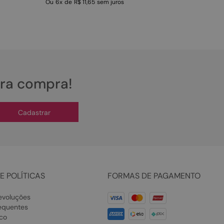
Ou
6
x
de
R$ 11,65
sem juros
ira compra!
Cadastrar
E POLÍTICAS
FORMAS DE PAGAMENTO
evoluções
equentes
co