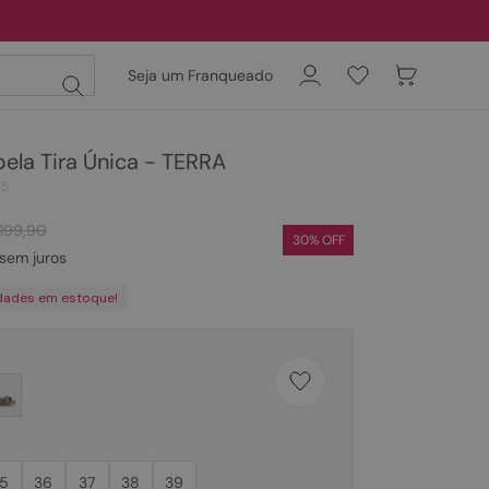
Seja um Franqueado
ela Tira Única - TERRA
35
199
,
90
30
% OFF
sem juros
dades em estoque!
5
36
37
38
39