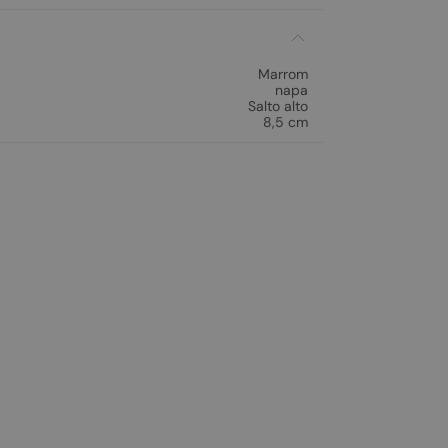
Marrom
napa
Salto alto
8,5 cm