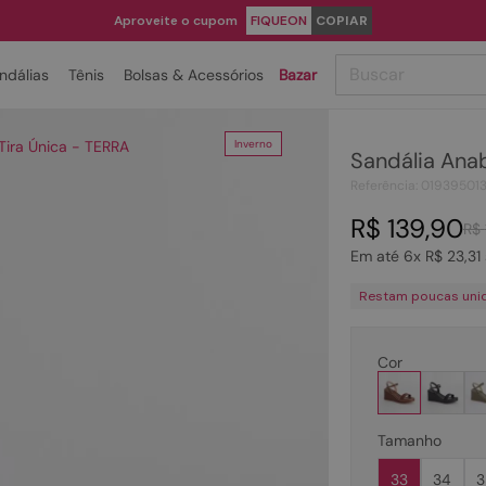
Aproveite o cupom
FIQUEON
COPIAR
Buscar
ndálias
Tênis
Bolsas & Acessórios
Bazar
TERMOS MAIS BUSCADOS
Tira Única - TERRA
Inverno
Sandália Anab
1
º
papete
Referência
:
01939501
2
º
bota
R$
139
,
90
R$
3
º
tenis
Em até
6
x
R$
23
,
31
4
º
rasteira
Restam poucas uni
5
º
sandalia
6
º
tamanco
Cor
7
º
bolsa
8
º
sapatilha
Tamanho
9
º
óculos
33
34
3