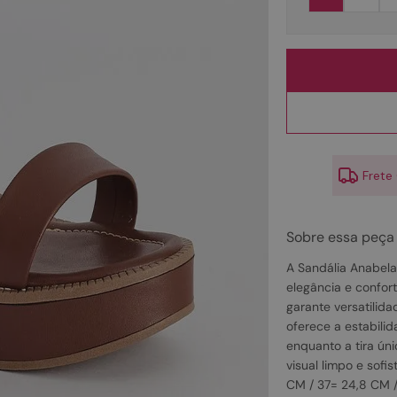
10
º
couro
Frete
Sobre essa peça
A Sandália Anabela 
elegância e confor
garante versatilida
oferece a estabilida
enquanto a tira ún
visual limpo e sofi
CM / 37= 24,8 CM /