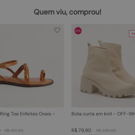
Quem viu, comprou!
67%
Ba
 Ring Toe Enfeites Ovais -
Bota curta em knit - OFF-W
0
R$
79
,
90
R$
129
,
90
R$
239
,
90