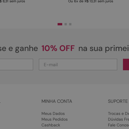
$ 8,31
sem juros
Ou
6
x
de
R$ 13,31
sem juros
se e ganhe
10% OFF
na sua prime
L
MINHA CONTA
SUPORTE 
Meus Dados
Trocas e D
Meus Pedidos
Dúvidas Fr
Cashback
Fale Conos