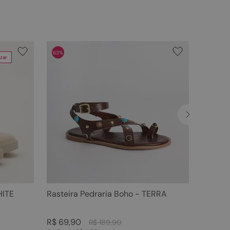
63%
zar
HITE
Rasteira Pedraria Boho - TERRA
R$
69
,
90
R$
189
,
90