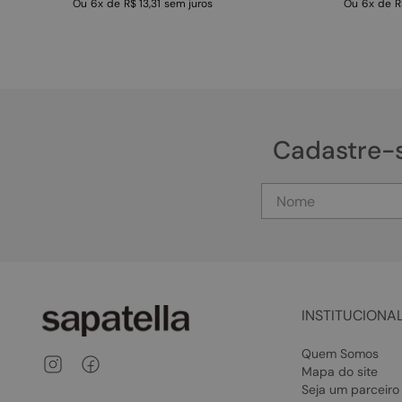
Ou
6
x
de
R$ 13,31
sem juros
Ou
6
x
de
R
Cadastre-
INSTITUCIONA
Quem Somos
Mapa do site
Seja um parceiro