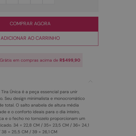
COMPRAR AGORA
ADICIONAR AO CARRINHO
 Grátis em compras acima de
R$499,90
Tira Única é a peça essencial para unir
to. Seu design minimalista e monocromático
de total. O salto anabela de altura média
de e o conforto ideais para o dia inteiro,
ica e o fecho no tornozelo proporcionam um
sticado. 34 = 22,8 CM / 35= 23,5 CM / 36= 24,1
 38 = 25,5 CM / 39 = 26,1 CM