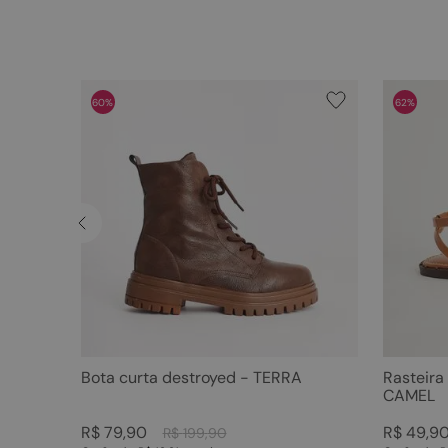
60%
62%
Bota curta destroyed - TERRA
Rasteira
CAMEL
R$
79
,
90
R$
49
,
9
R$
199
,
90