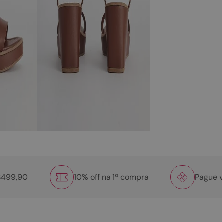
R$499,90
10% off na 1º compra
Pague v