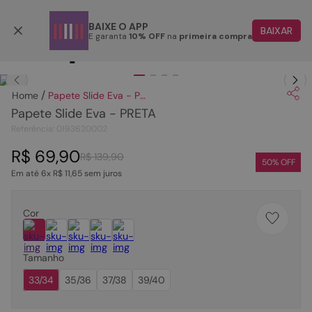
Parcele em até 6x
BAIXE O APP
BAIXAR
E garanta
10% OFF
na
primeira compra
TERMOS MAIS BUSCADOS
Clique
para dar zoom.
1
º
papete
Papete Slide Eva - PRETA
2
º
tenis
Papete Slide Eva - PRETA
3
º
bota
Referência
:
0193620002
4
º
sandalia
R$
69
,
90
R$
139
,
90
50
% OFF
Em até
6
x
R$
11
,
65
sem juros
5
º
rasteira
6
º
tamanco
Cor
7
º
bolsa
8
º
sapatilha
Tamanho
9
º
óculos
33/34
35/36
37/38
39/40
10
º
couro