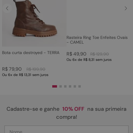
Rasteira Ring Toe Enfeites Ovais
- CAMEL
Bota curta destroyed - TERRA
R$
49
,
90
R$
129
,
90
Ou
6
x
de
R$ 8,31
sem juros
R$
79
,
90
R$
199
,
90
Ou
6
x
de
R$ 13,31
sem juros
Cadastre-se e ganhe
10% OFF
na sua primeira
compra!