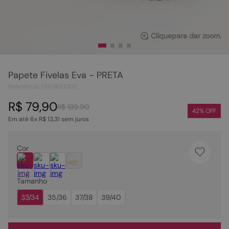
Clique
para dar zoom.
Papete Fivelas Eva - PRETA
Referência
:
0193610002
R$
79
,
90
R$
139
,
90
42
% OFF
Em até
6
x
R$
13
,
31
sem juros
Cor
Tamanho
33/34
35/36
37/38
39/40