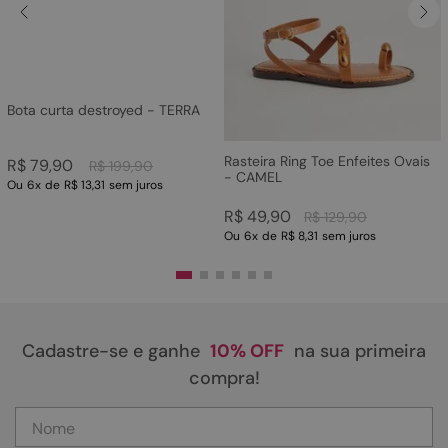
Bota curta destroyed - TERRA
Rasteira Ring Toe Enfeites Ovais
R$
79
,
90
R$
199
,
90
- CAMEL
Ou
6
x
de
R$ 13,31
sem juros
R$
49
,
90
R$
129
,
90
Ou
6
x
de
R$ 8,31
sem juros
Cadastre-se e ganhe
10% OFF
na sua primeira
compra!