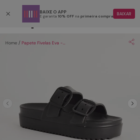
Parcele em até 6x
BAIXE O APP
BAIXAR
E garanta
10% OFF
na
primeira compra
TERMOS MAIS BUSCADOS
1
º
papete
Papete Fivelas Eva - PRETA
2
º
rasteira
3
º
tenis
4
º
bota
5
º
sandalia
6
º
tamanco
7
º
bolsa
8
º
sapatilha
9
º
couro
10
º
scarpin