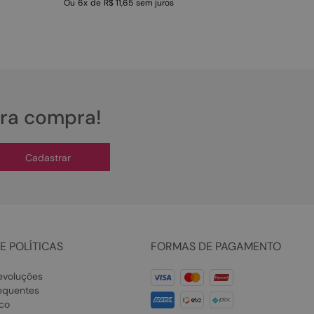
Ou
6
x
de
R$ 11,65
sem juros
ira compra!
Cadastrar
E POLÍTICAS
FORMAS DE PAGAMENTO
evoluções
equentes
co