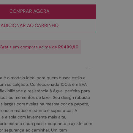
COMPRAR AGORA
ADICIONAR AO CARRINHO
 Grátis em compras acima de
R$499,90
va é o modelo ideal para quem busca estilo e
 um só calçado. Confeccionada 100% em EVA,
flexibilidade e resistência à água, perfeita para
icos ou momentos de lazer. Seu design robusto
as largas com fivelas na mesma cor da papete,
monocromático moderno e super atual. A
 e a sola com levemente mais alta,
rto extra a cada passo, enquanto o ajuste com
ior segurança ao caminhar. Um item