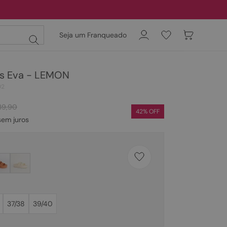
Seja um Franqueado
as Eva - LEMON
02
39
,
90
42
% OFF
em juros
37/38
39/40