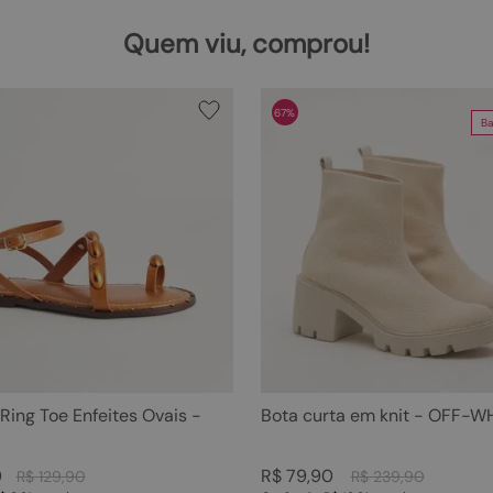
Quem viu, comprou!
67%
Ba
 Ring Toe Enfeites Ovais -
Bota curta em knit - OFF-W
0
R$
79
,
90
R$
129
,
90
R$
239
,
90