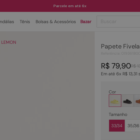
Parcele em até 6x
Buscar
ndálias
Tênis
Bolsas & Acessórios
Bazar
TERMOS MAIS BUSCADOS
 - LEMON
Papete Fivel
1
º
papete
Referência
:
01936180
2
º
tenis
R$
79
,
90
R$
1
3
º
bota
Em até
6
x
R$
13
,
31
s
4
º
sandalia
5
º
rasteira
Cor
6
º
tamanco
7
º
bolsa
Tamanho
8
º
sapatilha
33/34
35/36
9
º
óculos