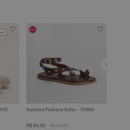
63%
zar
HITE
Rasteira Pedraria Boho - TERRA
R$
69
,
90
R$
189
,
90