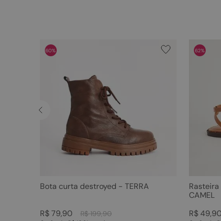
60%
62%
Bota curta destroyed - TERRA
Rasteira
CAMEL
R$
79
,
90
R$
49
,
9
R$
199
,
90