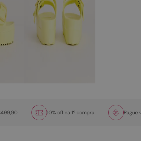
R$499,90
10% off na 1º compra
Pague v