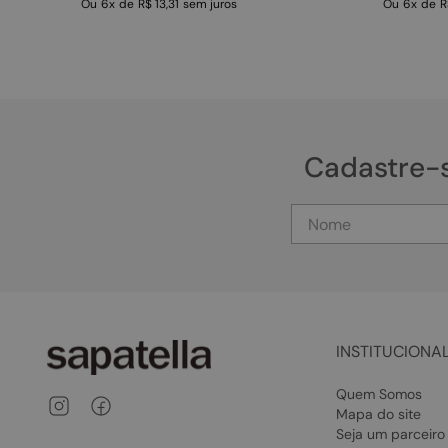
Ou
6
x
de
R$ 13,31
sem juros
Ou
6
x
de
R
Cadastre-
INSTITUCIONA
Quem Somos
Mapa do site
Seja um parceiro