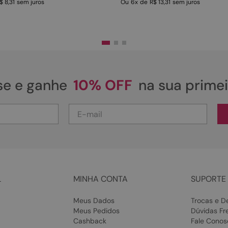
$ 8,31
sem juros
Ou
6
x
de
R$ 13,31
sem juros
se e ganhe
10% OFF
na sua prime
L
MINHA CONTA
SUPORTE 
Meus Dados
Trocas e D
Meus Pedidos
Dúvidas Fr
Cashback
Fale Conos