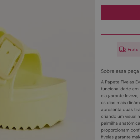
10
º
couro
Frete
Sobre essa peça
A Papete Fivelas E
funcionalidade em
ela garante leveza, 
os dias mais dinâm
apresenta duas tir
criando um visual 
palmilha anatômica
proporcionam confo
fivelas garante ma