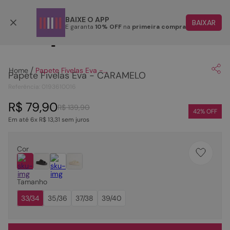
Parcele em até 6x
BAIXE O APP
BAIXAR
E garanta
10% OFF
na
primeira compra
Clique
para dar zoom.
TERMOS MAIS BUSCADOS
1
º
papete
Papete Fivelas Eva - CARAMELO
Papete Fivelas Eva - CARAMELO
2
º
tenis
Referência
:
0193610016
3
º
bota
R$
79
,
90
R$
139
,
90
4
º
rasteira
42
% OFF
Em até
6
x
R$
13
,
31
sem juros
5
º
sandalia
6
º
tamanco
Cor
7
º
bolsa
Tamanho
8
º
sapatilha
33/34
35/36
37/38
39/40
9
º
couro
10
º
scarpin