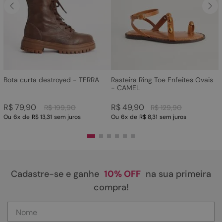
Bota curta destroyed - TERRA
Rasteira Ring Toe Enfeites Ovais
- CAMEL
R$
79
,
90
R$
49
,
90
R$
199
,
90
R$
129
,
90
Ou
6
x
de
R$ 13,31
sem juros
Ou
6
x
de
R$ 8,31
sem juros
Cadastre-se e ganhe
10% OFF
na sua primeira
compra!