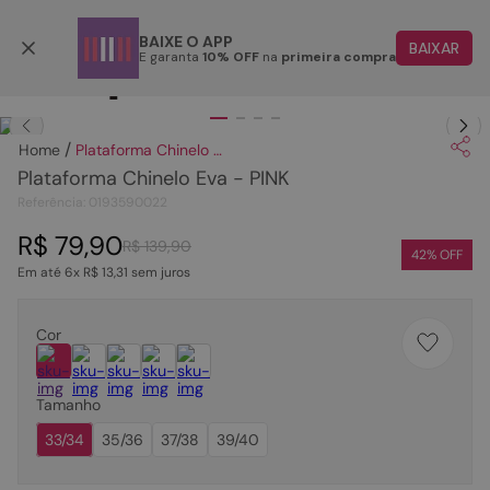
Parcele em até 6x
BAIXE O APP
BAIXAR
E garanta
10% OFF
na
primeira compra
TERMOS MAIS BUSCADOS
Clique
para dar zoom.
1
º
papete
Plataforma Chinelo Eva - PINK
2
º
tenis
Plataforma Chinelo Eva - PINK
3
º
bota
Referência
:
0193590022
4
º
sandalia
R$
79
,
90
R$
139
,
90
42
% OFF
Em até
6
x
R$
13
,
31
sem juros
5
º
rasteira
6
º
tamanco
Cor
7
º
bolsa
8
º
sapatilha
Tamanho
9
º
óculos
33/34
35/36
37/38
39/40
10
º
couro