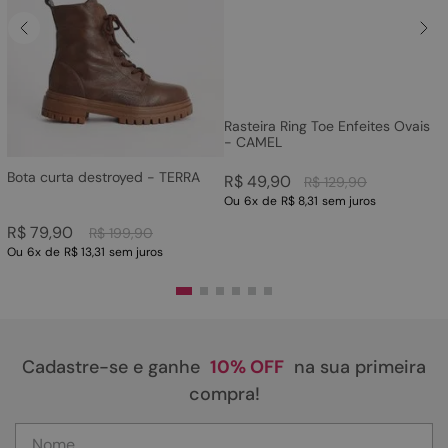
Rasteira Ring Toe Enfeites Ovais
- CAMEL
Bota curta destroyed - TERRA
R$
49
,
90
R$
129
,
90
Ou
6
x
de
R$ 8,31
sem juros
R$
79
,
90
R$
199
,
90
Ou
6
x
de
R$ 13,31
sem juros
Cadastre-se e ganhe
10% OFF
na sua primeira
compra!