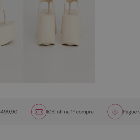
R$499,90
10% off na 1º compra
Pague v