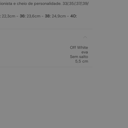
onista e cheio de personalidade. 33/;35/;37/;39/
:
22,3cm -
36:
23,6cm -
38:
24,9cm -
40:
Off White
eva
Sem salto
5,5 cm