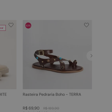
63%
zar
HITE
Rasteira Pedraria Boho - TERRA
R$
69
,
90
R$
189
,
90