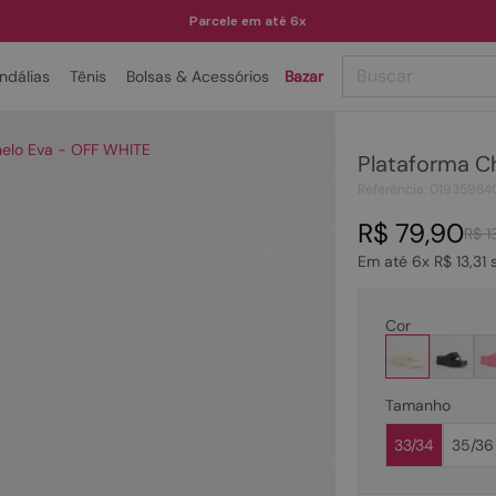
Parcele em até 6x
Buscar
ndálias
Tênis
Bolsas & Acessórios
Bazar
TERMOS MAIS BUSCADOS
nelo Eva - OFF WHITE
Plataforma C
1
º
papete
Referência
:
01935984
2
º
tenis
R$
79
,
90
R$
1
3
º
bota
Em até
6
x
R$
13
,
31
s
4
º
rasteira
5
º
sandalia
Cor
6
º
tamanco
7
º
bolsa
Tamanho
8
º
sapatilha
33/34
35/36
9
º
couro