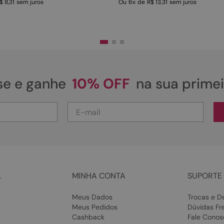
$ 8,31
sem juros
Ou
6
x
de
R$ 13,31
sem juros
se e ganhe
10% OFF
na sua prime
L
MINHA CONTA
SUPORTE 
Meus Dados
Trocas e D
Meus Pedidos
Dúvidas Fr
Cashback
Fale Conos