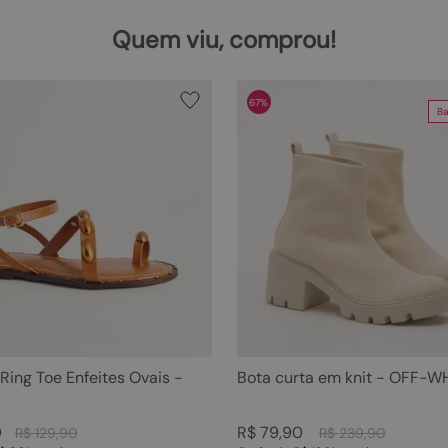
Quem viu, comprou!
67%
Ba
 Ring Toe Enfeites Ovais -
Bota curta em knit - OFF-W
0
R$
79
,
90
R$
129
,
90
R$
239
,
90