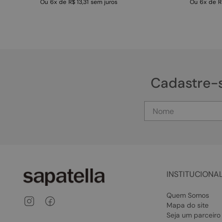
Ou
6
x
de
R$ 13,31
sem juros
Ou
6
x
de
R
Cadastre-
INSTITUCIONA
Quem Somos
Mapa do site
Seja um parceiro