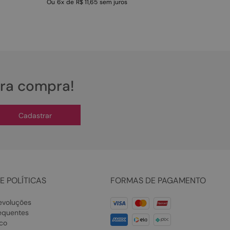
Ou
6
x
de
R$ 11,65
sem juros
ira compra!
Cadastrar
E POLÍTICAS
FORMAS DE PAGAMENTO
evoluções
equentes
co