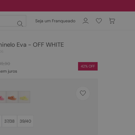
Seja um Franqueado
hinelo Eva - OFF WHITE
06
39
,
90
42
% OFF
em juros
37/38
39/40