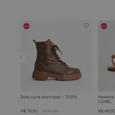
60%
62%
Bota curta destroyed - TERRA
Rasteira
CAMEL
R$
79
,
90
R$
49
,
9
R$
199
,
90