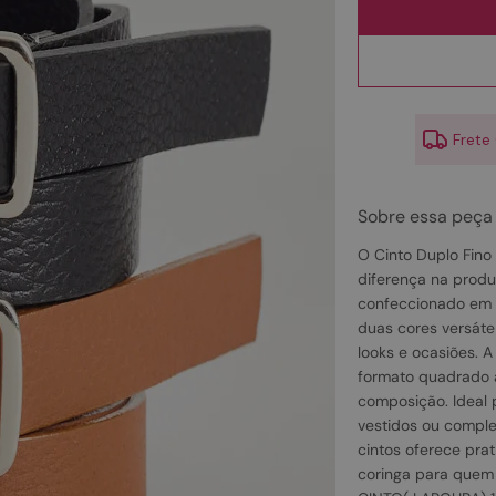
10
º
scarpin
Frete
Sobre essa peça
O Cinto Duplo Fino
diferença na produ
confeccionado em 
duas cores versáte
looks e ocasiões. 
formato quadrado 
composição. Ideal p
vestidos ou comple
cintos oferece pra
coringa para quem