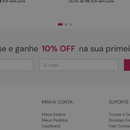
$ 8,31
sem juros
Ou
6
x
de
R$ 13,31
sem juros
se e ganhe
10% OFF
na sua prime
L
MINHA CONTA
SUPORTE 
Meus Dados
Trocas e D
Meus Pedidos
Dúvidas Fr
Cashback
Fale Conos