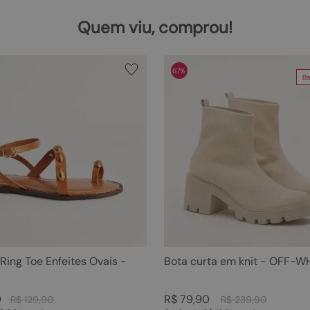
Quem viu, comprou!
67%
Ba
 Ring Toe Enfeites Ovais -
Bota curta em knit - OFF-W
0
R$
79
,
90
R$
129
,
90
R$
239
,
90