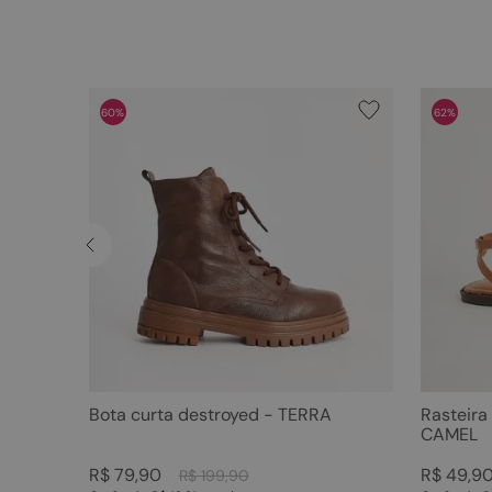
60%
62%
Bota curta destroyed - TERRA
Rasteira
CAMEL
R$
79
,
90
R$
49
,
9
R$
199
,
90