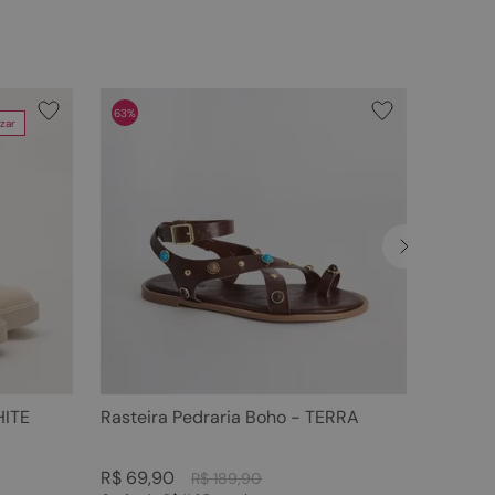
63%
zar
HITE
Rasteira Pedraria Boho - TERRA
R$
69
,
90
R$
189
,
90