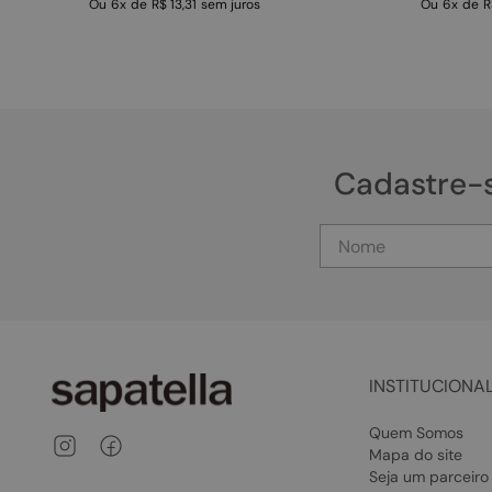
Ou
6
x
de
R$ 13,31
sem juros
Ou
6
x
de
R
Cadastre-
INSTITUCIONA
Quem Somos
Mapa do site
Seja um parceiro