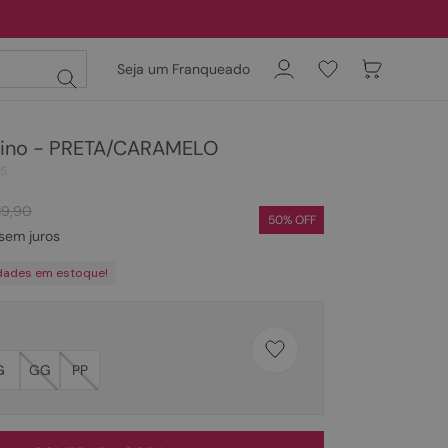
Seja um Franqueado
Fino - PRETA/CARAMELO
15
19
,
90
50
% OFF
sem juros
dades em estoque!
G
GG
PP