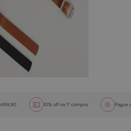
R$499,90
10% off na 1º compra
Pague v