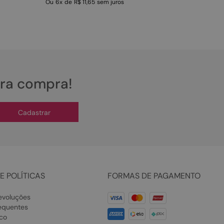
Ou
6
x
de
R$ 11,65
sem juros
ira compra!
Cadastrar
E POLÍTICAS
FORMAS DE PAGAMENTO
evoluções
equentes
co