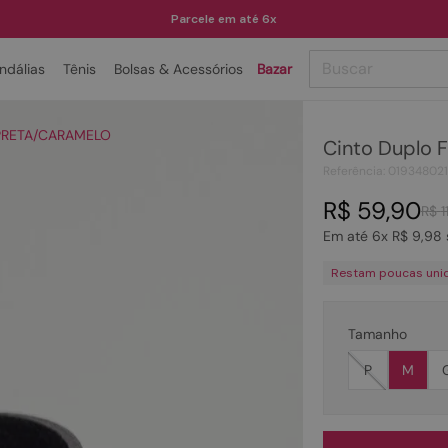
Parcele em até 6x
Buscar
ndálias
Tênis
Bolsas & Acessórios
Bazar
TERMOS MAIS BUSCADOS
- PRETA/CARAMELO
Cinto Duplo 
1
º
papete
Referência
:
01934802
2
º
tenis
R$
59
,
90
R$
1
3
º
bota
Em até
6
x
R$
9
,
98
4
º
rasteira
Restam poucas uni
5
º
sandalia
6
º
tamanco
Tamanho
7
º
bolsa
P
M
8
º
sapatilha
9
º
couro