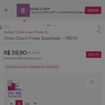
Parcele em até 6x
BAIXE O APP
BAIXAR
E garanta
10% OFF
na
primeira compra
TERMOS MAIS BUSCADOS
Clique
para dar zoom.
1
º
papete
Cinto Couro Fivela Quadrada - PRETA
2
º
tenis
Cinto Couro Fivela Quadrada - PRETA
3
º
bota
Referência
:
0193180002
4
º
sandalia
R$
59
,
90
R$
99
,
90
40
% OFF
Em até
6
x
R$
9
,
98
sem juros
5
º
rasteira
Restam poucas unidades em estoque!
6
º
tamanco
7
º
bolsa
Cor
8
º
sapatilha
9
º
óculos
Tamanho
10
º
couro
M
G
GG
PP