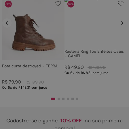
60%
62%
Rasteira Ring Toe Enfeites Ovais
- CAMEL
Bota curta destroyed - TERRA
R$
49
,
90
R$
129
,
90
Ou
6
x
de
R$ 8,31
sem juros
R$
79
,
90
R$
199
,
90
Ou
6
x
de
R$ 13,31
sem juros
Cadastre-se e ganhe
10% OFF
na sua primeira
compra!