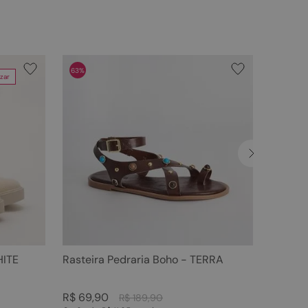
63%
zar
HITE
Rasteira Pedraria Boho - TERRA
R$
69
,
90
R$
189
,
90