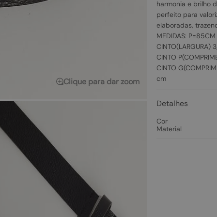
harmonia e brilho di
perfeito para valor
elaboradas, trazend
MEDIDAS: P=85C
CINTO(LARGURA) 
CINTO P(COMPRIM
CINTO G(COMPRIM
cm
Clique para dar zoom
Detalhes
Cor
Material