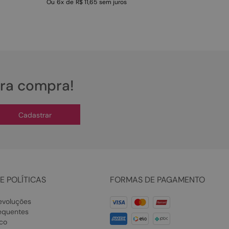
Ou
6
x
de
R$ 11,65
sem juros
ira compra!
Cadastrar
E POLÍTICAS
FORMAS DE PAGAMENTO
evoluções
equentes
co