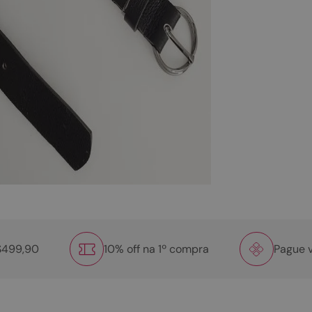
R$499,90
10% off na 1º compra
Pague v