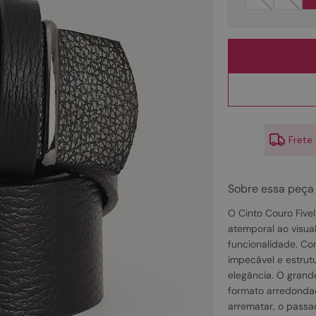
10
º
couro
Frete
Sobre essa peça
O Cinto Couro Fivel
atemporal ao visua
funcionalidade. C
impecável e estrutu
elegância. O grand
formato arredondad
arrematar, o pass