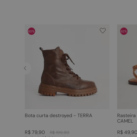
60%
62%
Bota curta destroyed - TERRA
Rasteira
CAMEL
R$
79
,
90
R$
49
,
9
R$
199
,
90