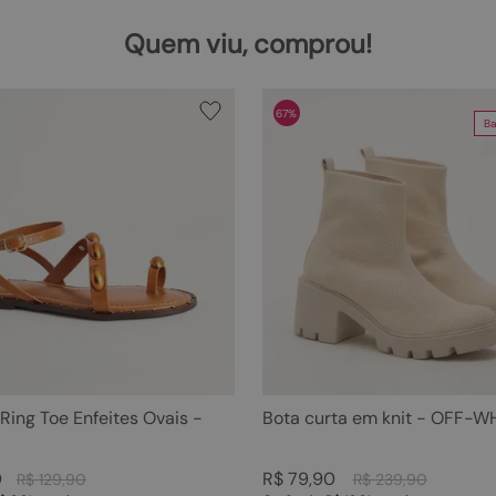
Quem viu, comprou!
67%
Ba
 Ring Toe Enfeites Ovais -
Bota curta em knit - OFF-W
0
R$
79
,
90
R$
129
,
90
R$
239
,
90