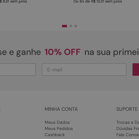
$ 8,31
sem juros
Ou
6
x
de
R$ 13,31
sem juros
se e ganhe
10% OFF
na sua prime
L
MINHA CONTA
SUPORTE 
Meus Dados
Trocas e D
Meus Pedidos
Dúvidas Fr
Cashback
Fale Conos