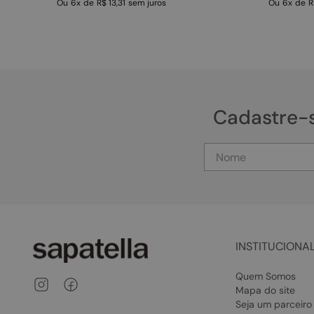
Ou
6
x
de
R$ 13,31
sem juros
Ou
6
x
de
R
Cadastre-
INSTITUCIONA
Quem Somos
Mapa do site
Seja um parceiro