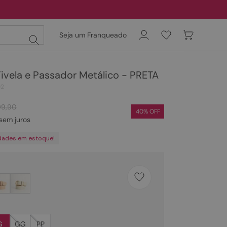
Seja um Franqueado
ivela e Passador Metálico - PRETA
02
99
,
90
40
% OFF
sem juros
dades em estoque!
G
GG
PP