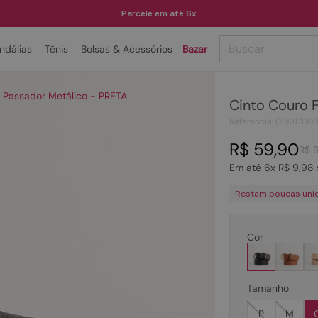
Parcele em até 6x
Buscar
ndálias
Tênis
Bolsas & Acessórios
Bazar
TERMOS MAIS BUSCADOS
e Passador Metálico - PRETA
Cinto Couro F
1
º
papete
Referência
:
01931700
2
º
tenis
R$
59
,
90
R$
3
º
bota
Em até
6
x
R$
9
,
98
4
º
sandalia
Restam poucas uni
5
º
rasteira
6
º
tamanco
Cor
7
º
bolsa
8
º
sapatilha
Tamanho
9
º
óculos
P
M