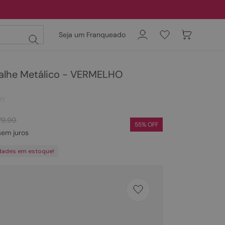
Seja um Franqueado
alhe Metálico - VERMELHO
77
79
,
90
55
% OFF
em juros
dades em estoque!