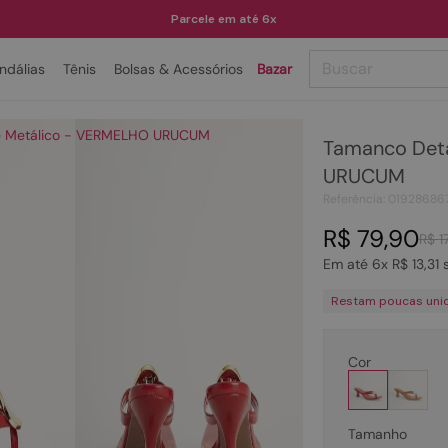
Parcele em até 6x
Buscar
ndálias
Tênis
Bolsas & Acessórios
Bazar
Clique para dar zoom
TERMOS MAIS BUSCADOS
e Metálico - VERMELHO URUCUM
Tamanco Det
1
º
papete
URUCUM
2
º
bota
Referência
:
01928686
3
º
tenis
R$
79
,
90
R$
1
4
º
rasteira
Em até
6
x
R$
13
,
31
s
5
º
sandalia
Restam poucas uni
6
º
tamanco
7
º
bolsa
Cor
8
º
sapatilha
9
º
óculos
Tamanho