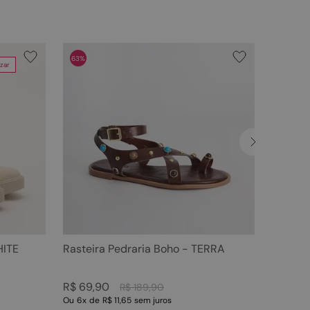
63%
zar
HITE
Rasteira Pedraria Boho - TERRA
R$
69
,
90
R$
189
,
90
Ou
6
x
de
R$ 11,65
sem juros