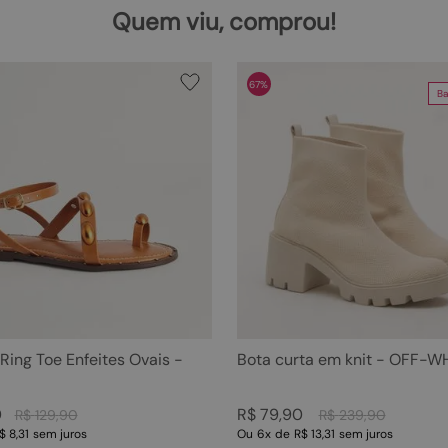
Quem viu, comprou!
67%
Ba
 Ring Toe Enfeites Ovais -
Bota curta em knit - OFF-W
0
R$
79
,
90
R$
129
,
90
R$
239
,
90
$ 8,31
sem juros
Ou
6
x
de
R$ 13,31
sem juros