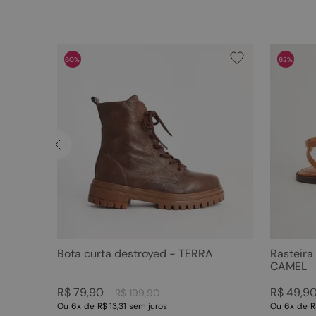
60%
62%
Bota curta destroyed - TERRA
Rasteira
CAMEL
R$
79
,
90
R$
49
,
9
R$
199
,
90
Ou
6
x
de
R$ 13,31
sem juros
Ou
6
x
de
R