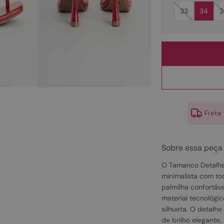
10
º
couro
33
34
3
Frete
Sobre essa peça
O Tamanco Detalhe 
minimalista com to
palmilha confortáve
material tecnológi
silhueta. O detalh
de brilho elegante