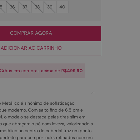
5
36
37
38
39
40
COMPRAR AGORA
ADICIONAR AO CARRINHO
 Grátis em compras acima de
R$499,90
Metálico é sinônimo de sofisticação
que moderno. Com salto fino de 6,5 cm e
l, o modelo se destaca pelas tiras slim em
co que abraçam o pé com leveza, valorizando a
e metálico no centro do cabedal traz um ponto
, perfeito para compor looks refinados com um