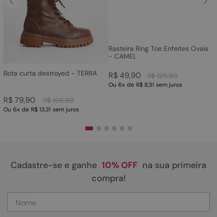
Rasteira Ring Toe Enfeites Ovais
- CAMEL
Bota curta destroyed - TERRA
R$
49
,
90
R$
129
,
90
Ou
6
x
de
R$ 8,31
sem juros
R$
79
,
90
R$
199
,
90
Ou
6
x
de
R$ 13,31
sem juros
Cadastre-se e ganhe
10% OFF
na sua primeira
compra!