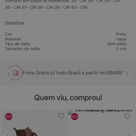
conforto em todos os momentos. 33- CM 34- CM 35- CM
36- CM 37- CM 38- CM 39- CM 40- CM
Detalhes
Cor
Preto
Material
napa
Tipo de salto
Sem salto
Tamanho do salto
5 cm
Frete Grátis p/ todo Brasil a partir de R$499,90
Quem viu, comprou!
60%
62%