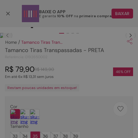
Parcele em até 6x
BAIXE O APP
BAIXAR
E garanta
10% OFF
na
primeira compra
TERMOS MAIS BUSCADOS
Clique
para dar zoom.
1
º
papete
Tamanco Tiras Transpassadas - PRETA
2
º
tenis
Tamanco Tiras Transpassadas - PRETA
3
º
bota
Referência
:
0192650002
4
º
rasteira
R$
79
,
90
R$
149
,
90
46
% OFF
Em até
6
x
R$
13
,
31
sem juros
5
º
sandalia
Restam poucas unidades em estoque!
6
º
tamanco
7
º
bolsa
Cor
8
º
sapatilha
9
º
couro
Tamanho
10
º
scarpin
33
34
35
36
37
38
39