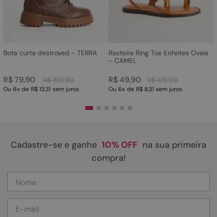
Bota curta destroyed - TERRA
Rasteira Ring Toe Enfeites Ovais
- CAMEL
R$
79
,
90
R$
49
,
90
R$
199
,
90
R$
129
,
90
Ou
6
x
de
R$ 13,31
sem juros
Ou
6
x
de
R$ 8,31
sem juros
Cadastre-se e ganhe
10% OFF
na sua primeira
compra!