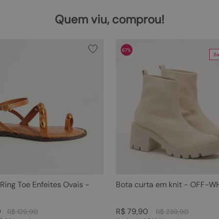
Quem viu, comprou!
67%
Ba
 Ring Toe Enfeites Ovais -
Bota curta em knit - OFF-W
0
R$
79
,
90
R$
129
,
90
R$
239
,
90