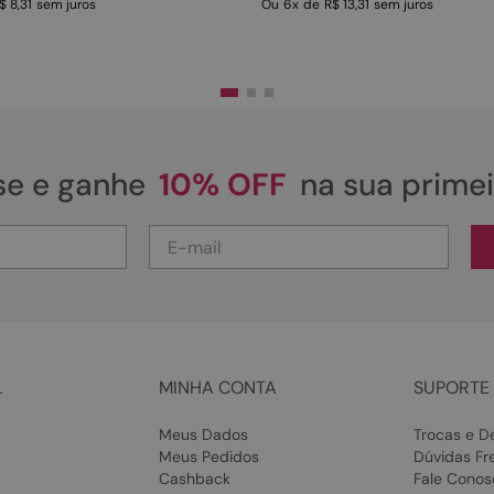
$ 8,31
sem juros
Ou
6
x
de
R$ 13,31
sem juros
se e ganhe
10% OFF
na sua prime
L
MINHA CONTA
SUPORTE 
Meus Dados
Trocas e D
Meus Pedidos
Dúvidas Fr
Cashback
Fale Conos