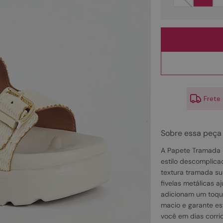
10
º
scarpin
Frete
Sobre essa peça
A Papete Tramada Fi
estilo descomplica
textura tramada su
fivelas metálicas a
adicionam um toque 
macio e garante es
você em dias corr