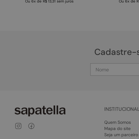
Ou
6
x
de
R$ 13,31
sem juros
Ou
6
x
de
R
Cadastre-
INSTITUCIONA
Quem Somos
Mapa do site
Seja um parceiro