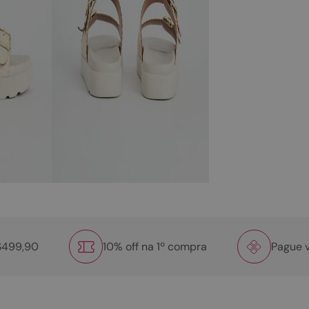
R$499,90
10% off na 1º compra
Pague v