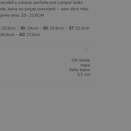
versátil e urbana, perfeita pra compor looks
da, jeans ou peças oversized — sem abrir mão
gente ama. 33- 22,6CM .
:
23,3cm -
35:
24cm -
36:
24,6cm -
37:
25,3cm
26,6cm -
40:
27,3cm
Off White
napa
Salto baixo
3,5 cm