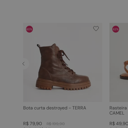
60%
62%
Bota curta destroyed - TERRA
Rasteira
CAMEL
R$
79
,
90
R$
49
,
9
R$
199
,
90