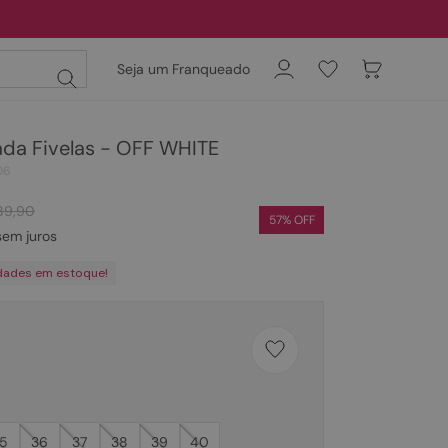
Seja um Franqueado
da Fivelas - OFF WHITE
06
89
,
90
57
% OFF
em juros
dades em estoque!
5
36
37
38
39
40