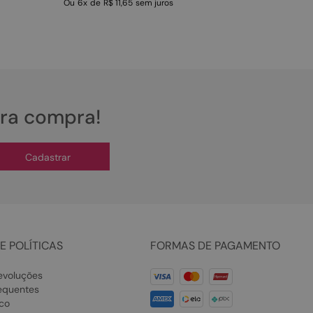
Ou
6
x
de
R$ 11,65
sem juros
ira compra!
Cadastrar
E POLÍTICAS
FORMAS DE PAGAMENTO
evoluções
equentes
co