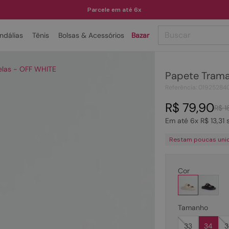
Parcele em até 6x
Buscar
ndálias
Tênis
Bolsas & Acessórios
Bazar
TERMOS MAIS BUSCADOS
elas - OFF WHITE
Papete Trama
1
º
papete
Referência
:
01925284
2
º
tenis
R$
79
,
90
R$
1
3
º
bota
Em até
6
x
R$
13
,
31
s
4
º
rasteira
Restam poucas uni
5
º
sandalia
6
º
tamanco
Cor
7
º
bolsa
8
º
sapatilha
Tamanho
9
º
couro
33
34
3