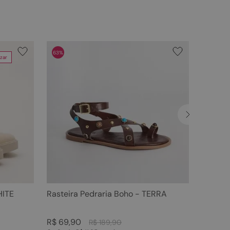
63%
zar
HITE
Rasteira Pedraria Boho - TERRA
R$
69
,
90
R$
189
,
90