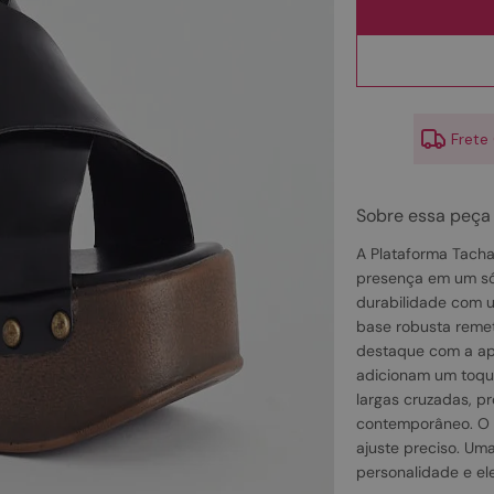
10
º
couro
Frete
Sobre essa peça
A Plataforma Tacha
presença em um só 
durabilidade com u
base robusta reme
destaque com a apl
adicionam um toque
largas cruzadas, p
contemporâneo. O f
ajuste preciso. Uma
personalidade e el