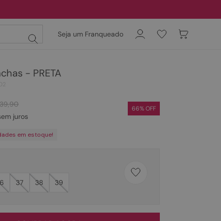
Seja um Franqueado
achas - PRETA
02
39
,
90
66
% OFF
em juros
dades em estoque!
6
37
38
39