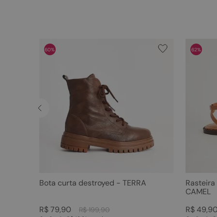
60%
62%
Bota curta destroyed - TERRA
Rasteira
CAMEL
R$
79
,
90
R$
49
,
9
R$
199
,
90