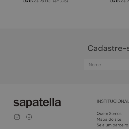
Ou
6
x
de
R$ 13,31
sem juros
Ou
6
x
de
R
Cadastre-
INSTITUCIONA
Quem Somos
Mapa do site
Seja um parceiro