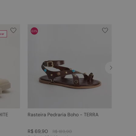
63%
zar
HITE
Rasteira Pedraria Boho - TERRA
R$
69
,
90
R$
189
,
90