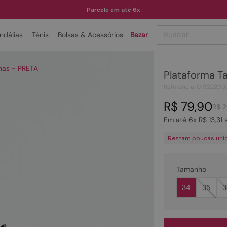
Parcele em até 6x
Buscar
ndálias
Tênis
Bolsas & Acessórios
Bazar
TERMOS MAIS BUSCADOS
has - PRETA
Plataforma T
1
º
papete
Referência
:
01922200
2
º
bota
R$
79
,
90
R$
2
3
º
tenis
Em até
6
x
R$
13
,
31
s
4
º
rasteira
Restam poucas uni
5
º
sandalia
6
º
tamanco
Tamanho
7
º
bolsa
34
35
3
8
º
sapatilha
9
º
óculos