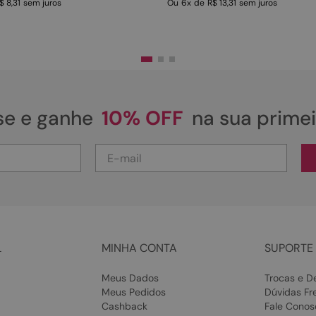
$ 8,31
sem juros
Ou
6
x
de
R$ 13,31
sem juros
se e ganhe
10% OFF
na sua prime
L
MINHA CONTA
SUPORTE 
Meus Dados
Trocas e D
Meus Pedidos
Dúvidas Fr
Cashback
Fale Conos