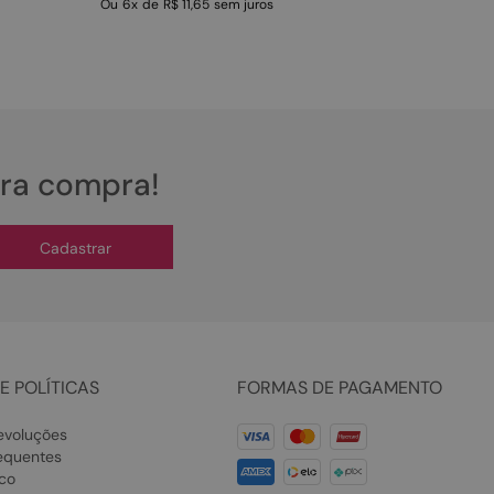
Ou
6
x
de
R$ 11,65
sem juros
ira compra!
Cadastrar
E POLÍTICAS
FORMAS DE PAGAMENTO
evoluções
equentes
co