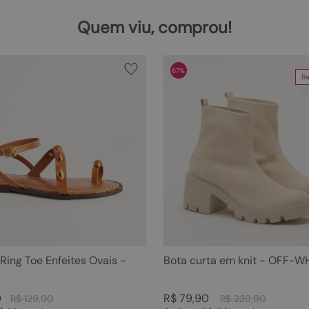
Quem viu, comprou!
67%
Ba
 Ring Toe Enfeites Ovais -
Bota curta em knit - OFF-W
0
R$
79
,
90
R$
129
,
90
R$
239
,
90