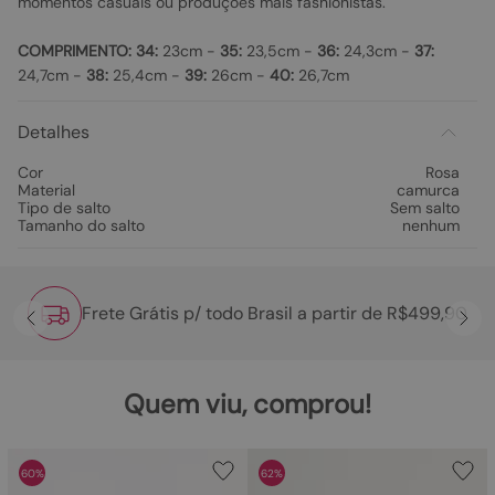
momentos casuais ou produções mais fashionistas.
COMPRIMENTO:
34:
23cm -
35:
23,5cm -
36:
24,3cm -
37:
24,7cm -
38:
25,4cm -
39:
26cm -
40:
26,7cm
Detalhes
Cor
Rosa
Material
camurca
Tipo de salto
Sem salto
Tamanho do salto
nenhum
Frete Grátis p/ todo Brasil a partir de R$499,90
Quem viu, comprou!
60%
62%