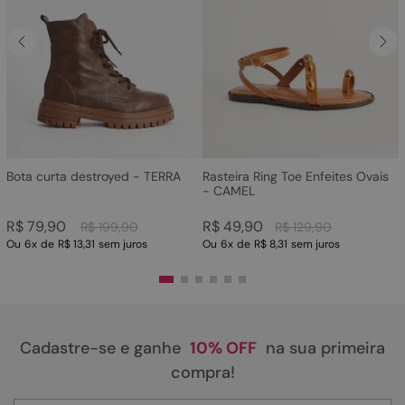
Bota curta destroyed - TERRA
Rasteira Ring Toe Enfeites Ovais
- CAMEL
R$
79
,
90
R$
49
,
90
R$
199
,
90
R$
129
,
90
Ou
6
x
de
R$ 13,31
sem juros
Ou
6
x
de
R$ 8,31
sem juros
Cadastre-se e ganhe
10% OFF
na sua primeira
compra!