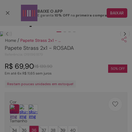
Parcele em até 6x
BAIXE O APP
BAIXAR
E garanta
10% OFF
na
primeira compra
TERMOS MAIS BUSCADOS
Clique
para dar zoom.
1
º
papete
Papete Strass 2x1 - ROSADA
2
º
tenis
Papete Strass 2x1 - ROSADA
3
º
bota
Referência
:
0191961879
4
º
rasteira
R$
69
,
90
R$
139
,
90
50
% OFF
Em até
6
x
R$
11
,
65
sem juros
5
º
sandalia
Restam poucas unidades em estoque!
6
º
tamanco
7
º
bolsa
Cor
8
º
sapatilha
9
º
couro
Tamanho
10
º
scarpin
34
35
36
37
38
39
40