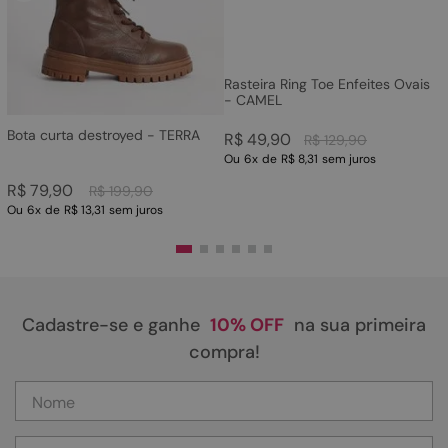
Rasteira Ring Toe Enfeites Ovais
- CAMEL
Bota curta destroyed - TERRA
R$
49
,
90
R$
129
,
90
Ou
6
x
de
R$ 8,31
sem juros
R$
79
,
90
R$
199
,
90
Ou
6
x
de
R$ 13,31
sem juros
Cadastre-se e ganhe
10% OFF
na sua primeira
compra!