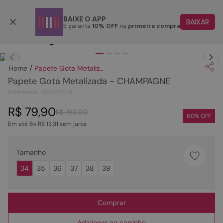
Parcele em até 6x
BAIXE O APP
BAIXAR
E garanta
10% OFF
na
primeira compra
TERMOS MAIS BUSCADOS
Clique
para dar zoom.
1
º
papete
Papete Gota Metalizada - CHAMPAGNE
2
º
tenis
Papete Gota Metalizada - CHAMPAGNE
3
º
bota
Referência
:
0191574539
4
º
sandalia
R$
79
,
90
R$
199
,
90
60
% OFF
Em até
6
x
R$
13
,
31
sem juros
5
º
rasteira
6
º
tamanco
Tamanho
7
º
bolsa
34
35
36
37
38
39
8
º
sapatilha
9
º
óculos
Comprar
10
º
couro
Adicionar ao carrinho