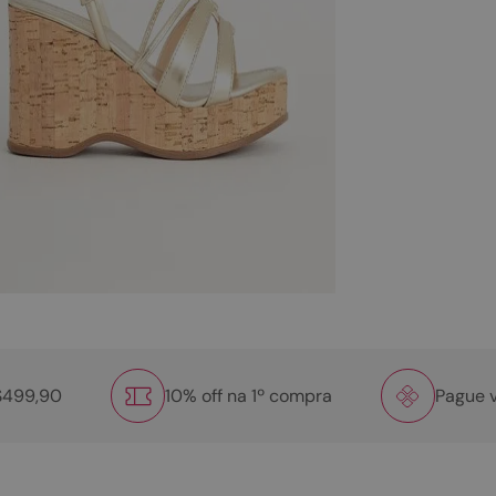
R$499,90
10% off na 1º compra
Pague v