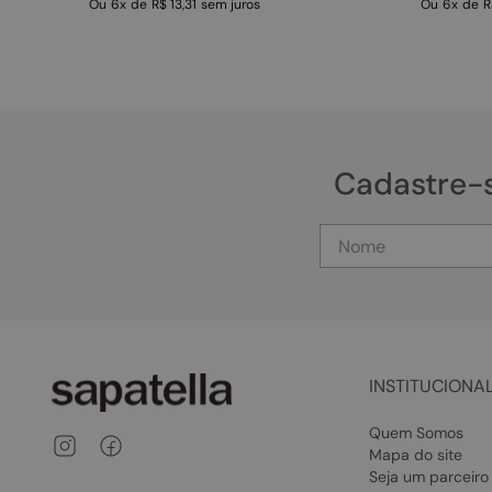
Ou
6
x
de
R$ 13,31
sem juros
Ou
6
x
de
R
Cadastre-
INSTITUCIONA
Quem Somos
Mapa do site
Seja um parceiro