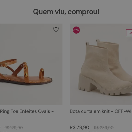
Quem viu, comprou!
67%
Ba
 Ring Toe Enfeites Ovais -
Bota curta em knit - OFF-W
0
R$
79
,
90
R$
129
,
90
R$
239
,
90