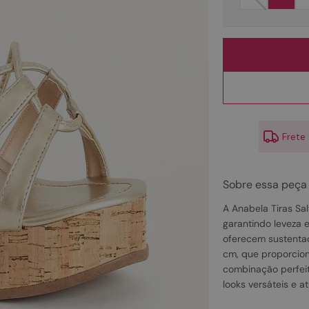
10
º
couro
Frete
Sobre essa peça
A Anabela Tiras Sal
garantindo leveza 
oferecem sustentaç
cm, que proporcion
combinação perfei
looks versáteis e a