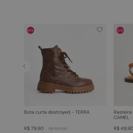
60%
62%
Bota curta destroyed - TERRA
Rasteira
CAMEL
R$
79
,
90
R$
49
,
9
R$
199
,
90