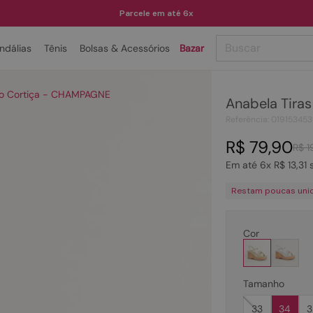
Parcele em até 6x
Buscar
ndálias
Tênis
Bolsas & Acessórios
Bazar
TERMOS MAIS BUSCADOS
lto Cortiça - CHAMPAGNE
Anabela Tira
1
º
papete
Referência
:
01915345
2
º
tenis
R$
79
,
90
R$
1
3
º
bota
Em até
6
x
R$
13
,
31
s
4
º
sandalia
Restam poucas uni
5
º
rasteira
6
º
tamanco
Cor
7
º
bolsa
8
º
sapatilha
Tamanho
9
º
óculos
33
34
3