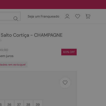
Seja um Franqueado
s Salto Cortiça - CHAMPAGNE
39
99
,
90
60
% OFF
em juros
dades em estoque!
5
36
37
38
39