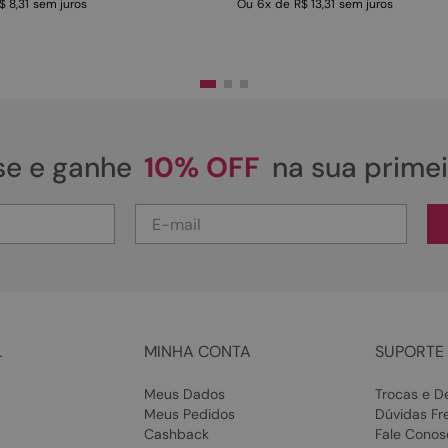
$ 8,31
sem juros
Ou
6
x
de
R$ 13,31
sem juros
se e ganhe
10% OFF
na sua prime
L
MINHA CONTA
SUPORTE 
Meus Dados
Trocas e D
Meus Pedidos
Dúvidas Fr
Cashback
Fale Conos