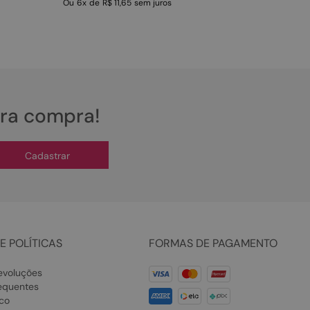
Ou
6
x
de
R$ 11,65
sem juros
ira compra!
Cadastrar
E POLÍTICAS
FORMAS DE PAGAMENTO
evoluções
equentes
co