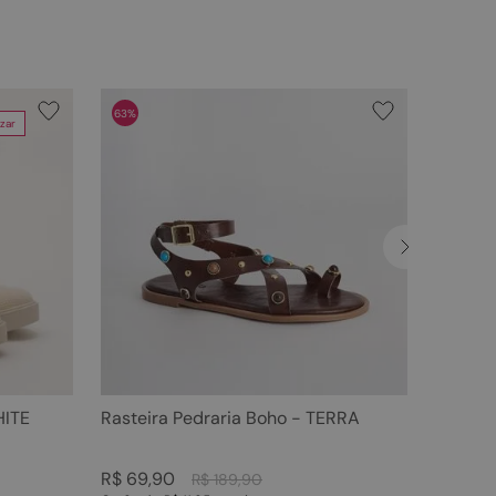
63%
zar
HITE
Rasteira Pedraria Boho - TERRA
R$
69
,
90
R$
189
,
90