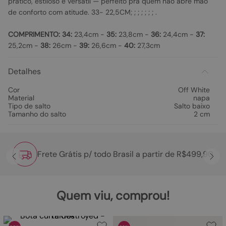
prático, estiloso e versátil — perfeito pra quem não abre mão
de conforto com atitude. 33- 22,5CM; ; ; ; ; ; ; .
COMPRIMENTO:
34:
23,4cm -
35:
23,8cm -
36:
24,4cm -
37:
25,2cm -
38:
26cm -
39:
26,6cm -
40:
27,3cm
Detalhes
Cor
Off White
Material
napa
Tipo de salto
Salto baixo
Tamanho do salto
2 cm
Frete Grátis p/ todo Brasil a partir de R$499,90
Quem viu, comprou!