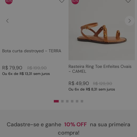
60%
62%
Bota curta destroyed - TERRA
Rasteira Ring Toe Enfeites Ovais
R$
79
,
90
R$
199
,
90
- CAMEL
Ou
6
x
de
R$ 13,31
sem juros
R$
49
,
90
R$
129
,
90
Ou
6
x
de
R$ 8,31
sem juros
Cadastre-se e ganhe
10% OFF
na sua primeira
compra!