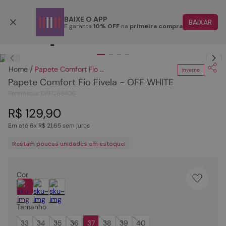
Parcele em até 6x
BAIXE O APP
BAIXAR
E garanta
10% OFF
na
primeira compra
TERMOS MAIS BUSCADOS
Clique
para dar zoom.
1
º
papete
Papete Comfort Fio Fivela - OFF WHITE
Inverno
2
º
rasteira
Papete Comfort Fio Fivela - OFF WHITE
3
º
tenis
Referência
:
0191268406
4
º
bota
R$
129
,
90
Em até
6
x
R$
21
,
65
sem juros
5
º
sandalia
Restam poucas unidades em estoque!
6
º
tamanco
7
º
bolsa
Cor
8
º
sapatilha
9
º
couro
Tamanho
10
º
scarpin
33
34
35
36
37
38
39
40