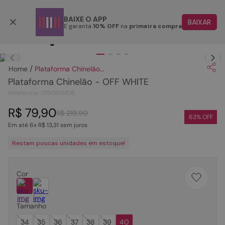
Parcele em até 6x
BAIXE O APP
BAIXAR
E garanta
10% OFF
na
primeira compra
TERMOS MAIS BUSCADOS
Clique
para dar zoom.
1
º
papete
Plataforma Chinelão - OFF WHITE
2
º
tenis
Plataforma Chinelão - OFF WHITE
3
º
bota
Referência
:
0190818406
4
º
sandalia
R$
79
,
90
R$
219
,
90
63
% OFF
Em até
6
x
R$
13
,
31
sem juros
5
º
rasteira
Restam poucas unidades em estoque!
6
º
tamanco
7
º
bolsa
Cor
8
º
sapatilha
9
º
óculos
Tamanho
10
º
couro
34
35
36
37
38
39
40