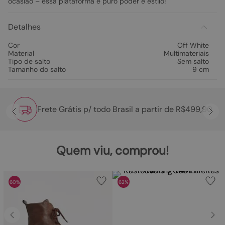
ocasião – essa plataforma é puro poder e estilo!
Detalhes
Cor
Off White
Material
Multimateriais
Tipo de salto
Sem salto
Tamanho do salto
9 cm
Frete Grátis p/ todo Brasil a partir de R$499,90
Quem viu, comprou!
60%
62%