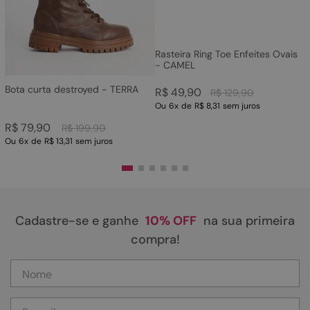
Rasteira Ring Toe Enfeites Ovais
- CAMEL
Bota curta destroyed - TERRA
R$
49
,
90
R$
129
,
90
Ou
6
x
de
R$ 8,31
sem juros
R$
79
,
90
R$
199
,
90
Ou
6
x
de
R$ 13,31
sem juros
Cadastre-se e ganhe
10% OFF
na sua primeira
compra!