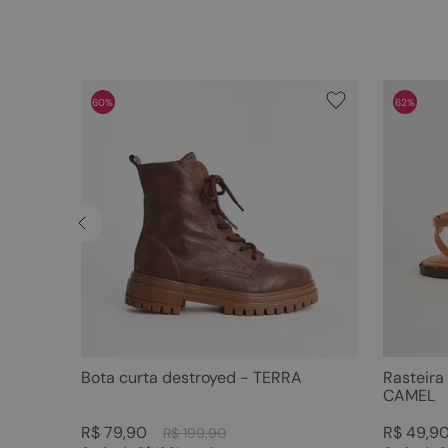
60%
62%
Bota curta destroyed - TERRA
Rasteira
CAMEL
R$
79
,
90
R$
49
,
9
R$
199
,
90