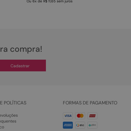
Ou
6
x
de
R$ 11,65
sem juros
ira compra!
Cadastrar
E POLÍTICAS
FORMAS DE PAGAMENTO
evoluções
equentes
co