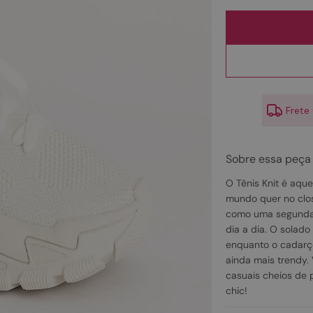
10
º
couro
Frete
Sobre essa peça
O Tênis Knit é aque
mundo quer no clos
como uma segunda p
dia a dia. O solado
enquanto o cadarço
ainda mais trendy. 
casuais cheios de 
chic!