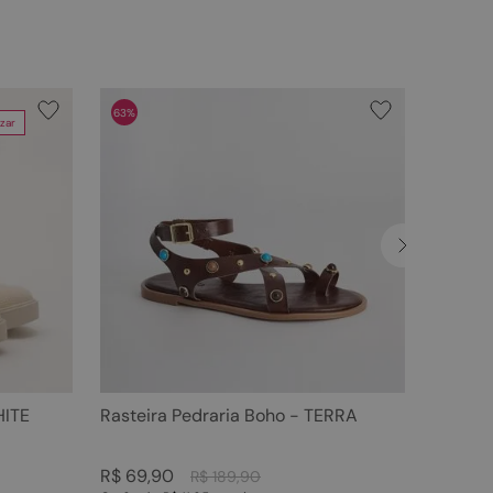
63%
zar
HITE
Rasteira Pedraria Boho - TERRA
R$
69
,
90
R$
189
,
90