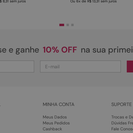
$ 8,31
sem juros
Ou
6
x
de
R$ 13,31
sem juros
se e ganhe
10% OFF
na sua prime
L
MINHA CONTA
SUPORTE 
Meus Dados
Trocas e D
Meus Pedidos
Dúvidas Fr
Cashback
Fale Conos