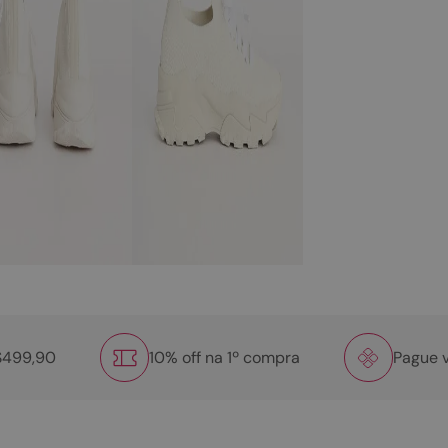
R$499,90
10% off na 1º compra
Pague v