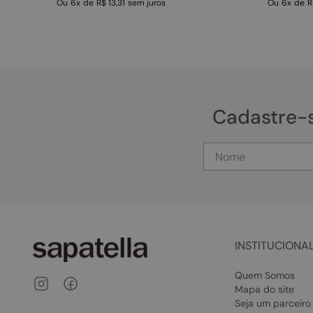
Ou
6
x
de
R$ 13,31
sem juros
Ou
6
x
de
R
Cadastre-
INSTITUCIONA
Quem Somos
Mapa do site
Seja um parceiro