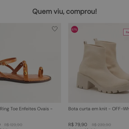
Quem viu, comprou!
67%
Ba
 Ring Toe Enfeites Ovais -
Bota curta em knit - OFF-W
0
R$
79
,
90
R$
129
,
90
R$
239
,
90