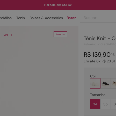
Parcele em até 6x
Buscar
ndálias
Tênis
Bolsas & Acessórios
Bazar
TERMOS MAIS BUSCADOS
OFF WHITE
Inverno
Tênis Knit - 
1
º
papete
Referência
:
01907484
2
º
tenis
R$
139
,
90
R$
3
º
bota
Em até
6
x
R$
23
,
31
4
º
sandalia
5
º
rasteira
Cor
6
º
tamanco
7
º
bolsa
Tamanho
8
º
sapatilha
34
35
3
9
º
óculos