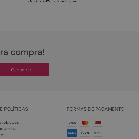
Ou
6
x
de
R$ 11,65
sem juros
ira compra!
Cadastrar
E POLÍTICAS
FORMAS DE PAGAMENTO
evoluções
equentes
co