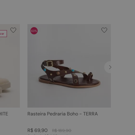
63%
zar
HITE
Rasteira Pedraria Boho - TERRA
R$
69
,
90
R$
189
,
90