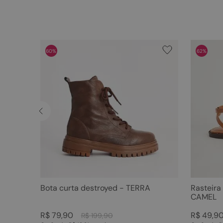
60%
62%
Bota curta destroyed - TERRA
Rasteira
CAMEL
R$
79
,
90
R$
49
,
9
R$
199
,
90