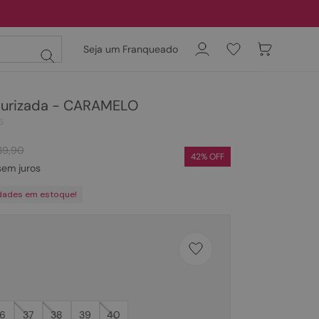
Seja um Franqueado
turizada - CARAMELO
6
39
,
90
42
% OFF
em juros
dades em estoque!
6
37
38
39
40