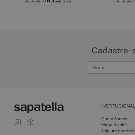
Ou
6
x
de
R$ 13,31
sem juros
Ou
6
x
de
R
Cadastre-
INSTITUCIONA
Quem Somos
Mapa do site
Seja um parceiro