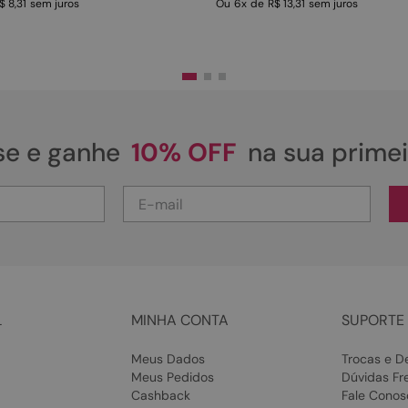
$ 8,31
sem juros
Ou
6
x
de
R$ 13,31
sem juros
se e ganhe
10% OFF
na sua prime
L
MINHA CONTA
SUPORTE 
Meus Dados
Trocas e D
Meus Pedidos
Dúvidas Fr
Cashback
Fale Conos