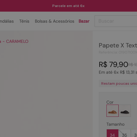
Parcele em até 6x
Buscar
ndálias
Tênis
Bolsas & Acessórios
Bazar
TERMOS MAIS BUSCADOS
da - CARAMELO
Papete X Tex
1
º
papete
Referência
:
019071001
2
º
tenis
R$
79
,
90
R$
1
3
º
bota
Em até
6
x
R$
13
,
31
s
4
º
rasteira
Restam poucas uni
5
º
sandalia
6
º
tamanco
Cor
7
º
bolsa
8
º
sapatilha
Tamanho
9
º
couro
34
35
3