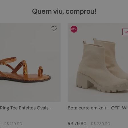
Quem viu, comprou!
67%
Ba
 Ring Toe Enfeites Ovais -
Bota curta em knit - OFF-W
0
R$
79
,
90
R$
129
,
90
R$
239
,
90