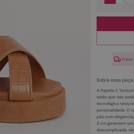
10
º
scarpin
Frete
Sobre essa peça
A Papete X Texturiz
estilo que não pode
tecnológico textur
personalidade. O c
pés com elegância,
3 cm garantem uma e
descomplicada, es