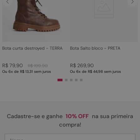
4
º
rasteira
5
º
sandalia
6
º
tamanco
7
º
bolsa
8
º
sapatilha
Bota curta destroyed - TERRA
Bota Salto bloco - PRETA
9
º
couro
R$
79
,
90
R$
269
,
90
R$
199
,
90
10
º
scarpin
Ou
6
x
de
R$ 13,31
sem juros
Ou
6
x
de
R$ 44,98
sem juros
Cadastre-se e ganhe
10% OFF
na sua primeira
compra!