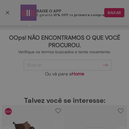
Frete grátis p/ todo o Brasil a partir de R$ 499,90
BAIXE O APP
BAIXAR
E garanta
10% OFF
na
primeira compra
TERMOS MAIS BUSCADOS
1
º
papete
OOps! NÃO ENCONTRAMOS O QUE VOCÊ
2
º
tenis
PROCUROU.
Verifique os termos buscados e tente novamente.
3
º
bota
Buscar
4
º
rasteira
5
º
sandalia
Ou vá para a
Home
6
º
tamanco
7
º
bolsa
TERMOS MAIS BUSCADOS
Talvez você se interesse:
1
º
papete
8
º
sapatilha
60%
2
º
tenis
9
º
couro
3
º
bota
10
º
scarpin