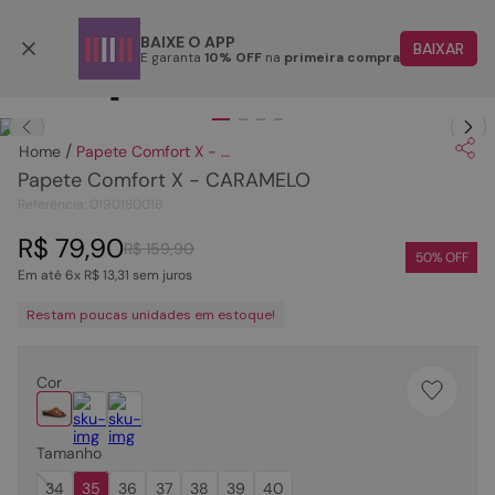
Parcele em até 6x
BAIXE O APP
BAIXAR
E garanta
10% OFF
na
primeira compra
TERMOS MAIS BUSCADOS
Clique
para dar zoom.
1
º
papete
Papete Comfort X - CARAMELO
2
º
tenis
Papete Comfort X - CARAMELO
3
º
bota
Referência
:
0190180016
4
º
rasteira
R$
79
,
90
R$
159
,
90
50
% OFF
Em até
6
x
R$
13
,
31
sem juros
5
º
sandalia
Restam poucas unidades em estoque!
6
º
tamanco
7
º
bolsa
Cor
8
º
sapatilha
9
º
couro
Tamanho
10
º
scarpin
34
35
36
37
38
39
40