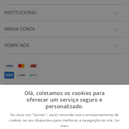
INSTITUCIONAL
MINHA CONTA
SOBRE NÓS
Olá, coletamos os cookies para
oferecer um serviço seguro e
personalizado.
Ao clicar em "Aceitar", você concorda com o armazenamento de
cookies no seu dispositivo para melhorar a navegação no site.
Ler
mais
Somos Sonho LTDA - Estrada do Campo D'areia, 182 - Pechincha - Rio de Janeiro/RJ -