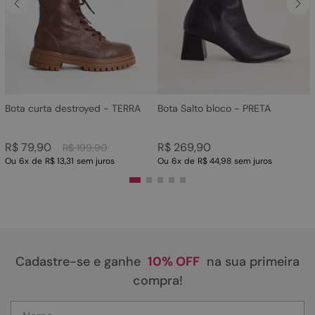
4
º
rasteira
5
º
sandalia
6
º
tamanco
7
º
bolsa
8
º
sapatilha
Bota curta destroyed - TERRA
Bota Salto bloco - PRETA
9
º
óculos
R$
79
,
90
R$
269
,
90
R$
199
,
90
10
º
couro
Ou
6
x
de
R$ 13,31
sem juros
Ou
6
x
de
R$ 44,98
sem juros
Cadastre-se e ganhe
10% OFF
na sua primeira
compra!