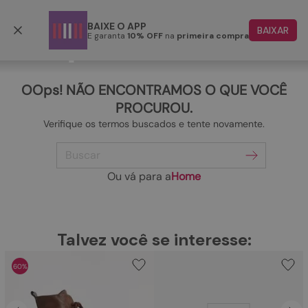
Frete grátis p/ todo o Brasil a partir de R$ 499,90
BAIXE O APP
BAIXAR
E garanta
10% OFF
na
primeira compra
TERMOS MAIS BUSCADOS
1
º
papete
OOps! NÃO ENCONTRAMOS O QUE VOCÊ
2
º
rasteira
PROCUROU.
Verifique os termos buscados e tente novamente.
3
º
tenis
Buscar
4
º
bota
5
º
sandalia
Ou vá para a
Home
6
º
tamanco
7
º
bolsa
TERMOS MAIS BUSCADOS
Talvez você se interesse:
1
º
papete
8
º
sapatilha
60%
2
º
rasteira
9
º
couro
3
º
tenis
10
º
scarpin