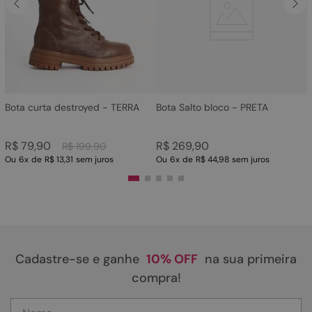
4
º
bota
5
º
sandalia
6
º
tamanco
7
º
bolsa
8
º
sapatilha
Bota curta destroyed - TERRA
Bota Salto bloco - PRETA
9
º
couro
R$
79
,
90
R$
269
,
90
R$
199
,
90
10
º
scarpin
Ou
6
x
de
R$ 13,31
sem juros
Ou
6
x
de
R$ 44,98
sem juros
Cadastre-se e ganhe
10% OFF
na sua primeira
compra!