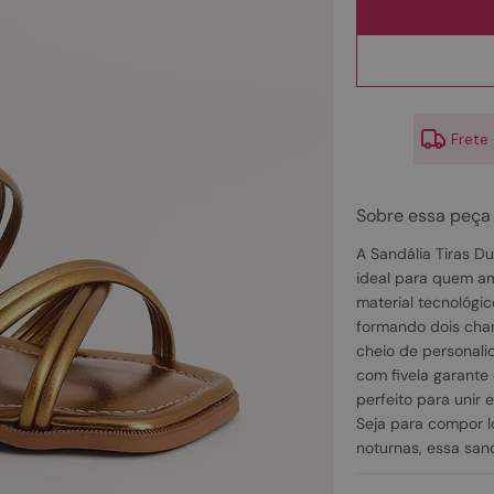
10
º
couro
Frete
Sobre essa peça
A Sandália Tiras Du
ideal para quem a
material tecnológic
formando dois cha
cheio de personali
com fivela garante
perfeito para unir 
Seja para compor 
noturnas, essa sand