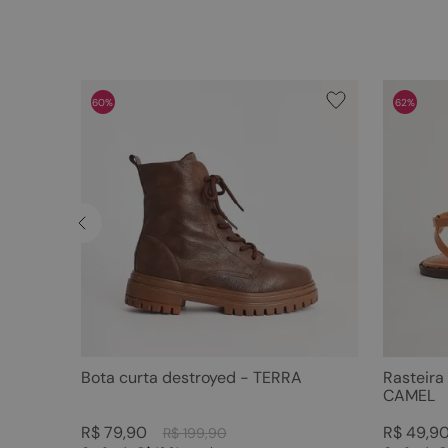
60%
62%
Bota curta destroyed - TERRA
Rasteira
CAMEL
R$
79
,
90
R$
49
,
9
R$
199
,
90