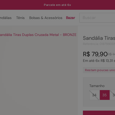
Parcele em até 6x
Buscar
ndálias
Tênis
Bolsas & Acessórios
Bazar
TERMOS MAIS BUSCADOS
andália Tiras Duplas Cruzada Metal - BRONZE
Sandália Tir
1
º
papete
Referência
:
01879800
2
º
tenis
R$
79
,
90
R$
1
3
º
bota
Em até
6
x
R$
13
,
31
s
4
º
sandalia
Restam poucas uni
5
º
rasteira
6
º
tamanco
Tamanho
7
º
bolsa
34
35
3
8
º
sapatilha
9
º
óculos