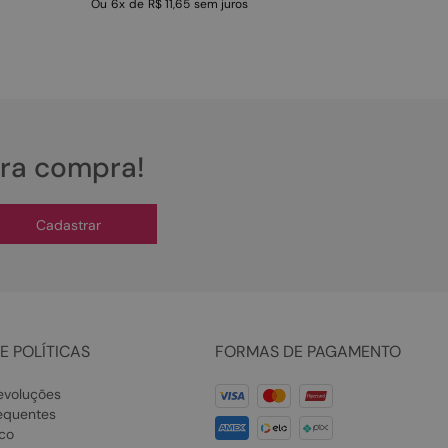
Ou
6
x
de
R$ 11,65
sem juros
ira compra!
Cadastrar
E POLÍTICAS
FORMAS DE PAGAMENTO
evoluções
equentes
co