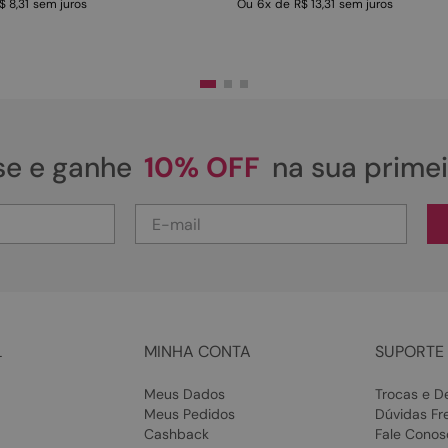
$ 8,31
sem juros
Ou
6
x
de
R$ 13,31
sem juros
se e ganhe
10% OFF
na sua prime
L
MINHA CONTA
SUPORTE 
Meus Dados
Trocas e D
Meus Pedidos
Dúvidas Fr
Cashback
Fale Conos