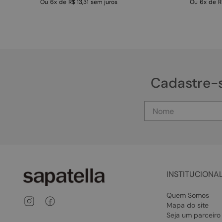
Ou
6
x
de
R$ 13,31
sem juros
Ou
6
x
de
R
Cadastre-
INSTITUCIONA
Quem Somos
Mapa do site
Seja um parceiro