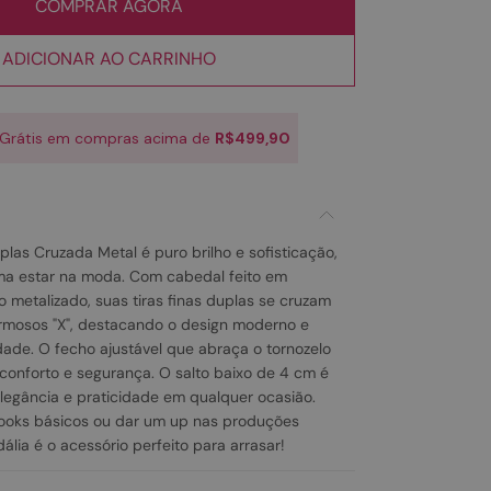
COMPRAR AGORA
ADICIONAR AO CARRINHO
 Grátis em compras acima de
R$499,90
plas Cruzada Metal é puro brilho e sofisticação,
ma estar na moda. Com cabedal feito em
o metalizado, suas tiras finas duplas se cruzam
rmosos "X", destacando o design moderno e
dade. O fecho ajustável que abraça o tornozelo
 conforto e segurança. O salto baixo de 4 cm é
elegância e praticidade em qualquer ocasião.
looks básicos ou dar um up nas produções
ália é o acessório perfeito para arrasar!