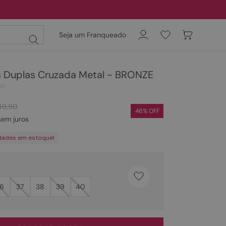
Seja um Franqueado
as Duplas Cruzada Metal - BRONZE
50
49
,
90
46
% OFF
em juros
dades em estoque!
6
37
38
39
40