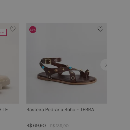
63%
zar
HITE
Rasteira Pedraria Boho - TERRA
R$
69
,
90
R$
189
,
90