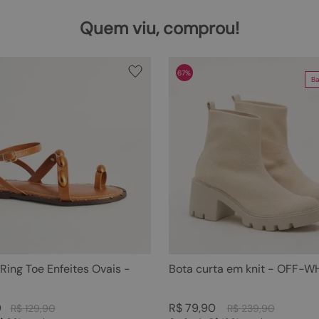
Quem viu, comprou!
67%
Ba
 Ring Toe Enfeites Ovais -
Bota curta em knit - OFF-W
0
R$
79
,
90
R$
129
,
90
R$
239
,
90