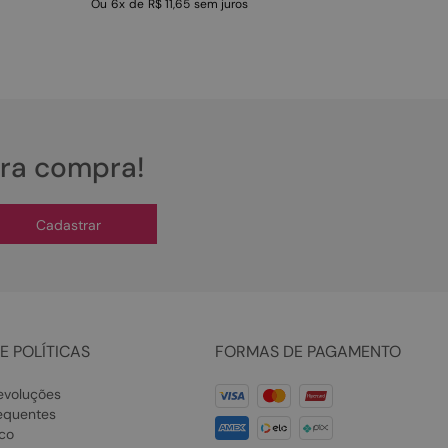
Ou
6
x
de
R$ 11,65
sem juros
ira compra!
Cadastrar
E POLÍTICAS
FORMAS DE PAGAMENTO
evoluções
equentes
co