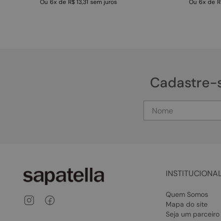
Ou
6
x
de
R$ 13,31
sem juros
Ou
6
x
de
R
Cadastre-
INSTITUCIONA
Quem Somos
Mapa do site
Seja um parceiro