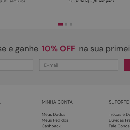
$ 8,31
sem juros
Ou
6
x
de
R$ 13,31
sem juros
se e ganhe
10% OFF
na sua prime
L
MINHA CONTA
SUPORTE 
Meus Dados
Trocas e D
Meus Pedidos
Dúvidas Fr
Cashback
Fale Conos