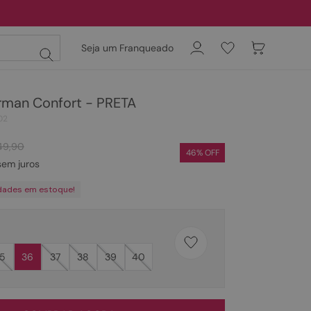
Seja um Franqueado
rman Confort - PRETA
02
49
,
90
46
% OFF
em juros
dades em estoque!
5
36
37
38
39
40