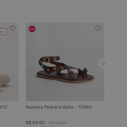
63%
zar
HITE
Rasteira Pedraria Boho - TERRA
R$
69
,
90
R$
189
,
90