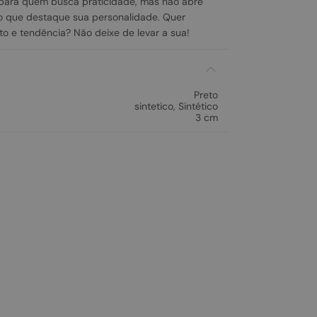
l para quem busca praticidade, mas não abre
 que destaque sua personalidade. Quer
to e tendência? Não deixe de levar a sua!
Preto
sintetico
,
Sintético
3 cm