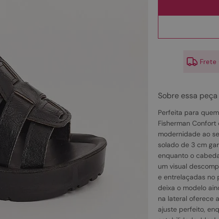
10
º
couro
Frete
Sobre essa peça
Perfeita para quem
Fisherman Confort 
modernidade ao seu
solado de 3 cm gar
enquanto o cabedal
um visual descompl
e entrelaçadas no 
deixa o modelo aind
na lateral oferece
ajuste perfeito, e