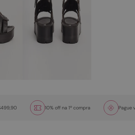
R$499,90
10% off na 1º compra
Pague v