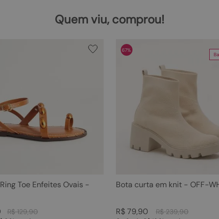
Quem viu, comprou!
67%
Ba
 Ring Toe Enfeites Ovais -
Bota curta em knit - OFF-W
0
R$
79
,
90
R$
129
,
90
R$
239
,
90