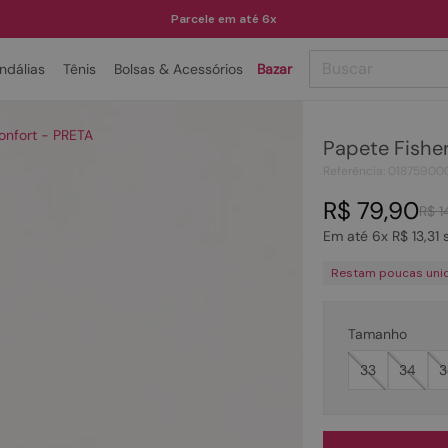
Parcele em até 6x
Buscar
ndálias
Tênis
Bolsas & Acessórios
Bazar
TERMOS MAIS BUSCADOS
onfort - PRETA
Papete Fishe
1
º
papete
Referência
:
01875900
2
º
bota
R$
79
,
90
R$
1
3
º
tenis
Em até
6
x
R$
13
,
31
s
4
º
rasteira
Restam poucas uni
5
º
sandalia
6
º
tamanco
Tamanho
7
º
bolsa
33
34
3
8
º
sapatilha
9
º
óculos