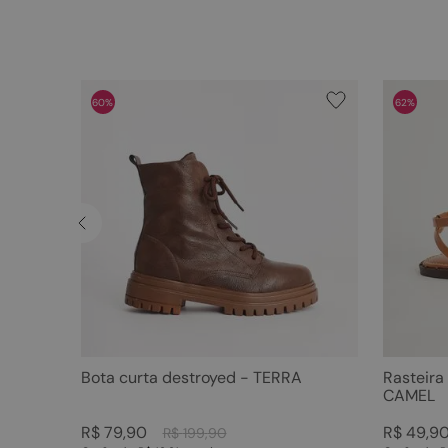
60%
62%
Bota curta destroyed - TERRA
Rasteira
CAMEL
R$
79
,
90
R$
49
,
9
R$
199
,
90