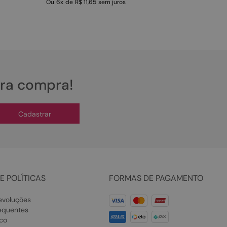
Ou
6
x
de
R$ 11,65
sem juros
ira compra!
Cadastrar
E POLÍTICAS
FORMAS DE PAGAMENTO
evoluções
equentes
co