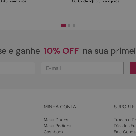
$ 8,31
sem juros
Ou
6
x
de
R$ 13,31
sem juros
se e ganhe
10% OFF
na sua prime
L
MINHA CONTA
SUPORTE 
Meus Dados
Trocas e D
Meus Pedidos
Dúvidas Fr
Cashback
Fale Conos