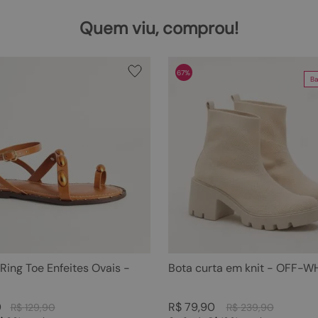
Quem viu, comprou!
67%
Ba
 Ring Toe Enfeites Ovais -
Bota curta em knit - OFF-W
0
R$
79
,
90
R$
129
,
90
R$
239
,
90