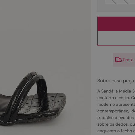
10
º
couro
Frete
Sobre essa peça
A Sandália Média S
conforto e estilo.
moderno apresenta
contemporâneo, id
trabalho a eventos 
sobre os dedos, qu
enquanto o fecho d