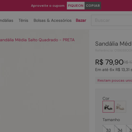
Aproveite o cupom
FIQUEON
COPIAR
Buscar
ndálias
Tênis
Bolsas & Acessórios
Bazar
TERMOS MAIS BUSCADOS
andália Média Salto Quadrado - PRETA
Sandália Méd
1
º
papete
Referência
:
01868800
2
º
tenis
R$
79
,
90
R$
1
3
º
bota
Em até
6
x
R$
13
,
31
s
4
º
sandalia
Restam poucas uni
5
º
rasteira
6
º
tamanco
Cor
7
º
bolsa
8
º
sapatilha
Tamanho
9
º
óculos
33
34
3