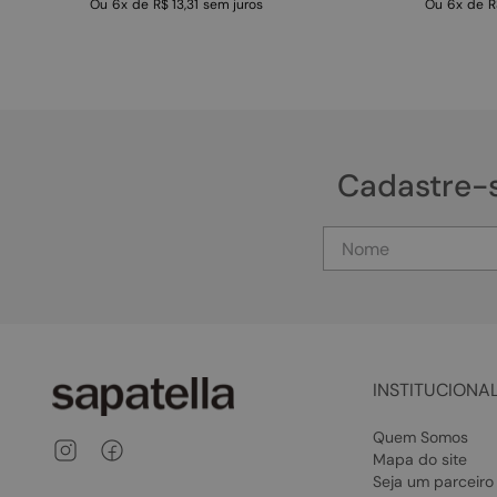
Ou
6
x
de
R$ 13,31
sem juros
Ou
6
x
de
R
Cadastre-
INSTITUCIONA
Quem Somos
Mapa do site
Seja um parceiro