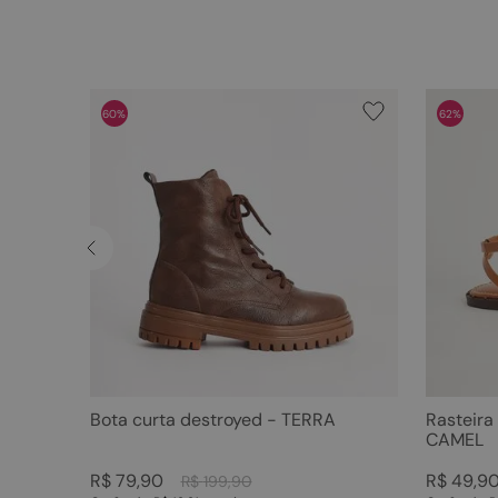
60%
62%
Bota curta destroyed - TERRA
Rasteira
CAMEL
R$
79
,
90
R$
49
,
9
R$
199
,
90