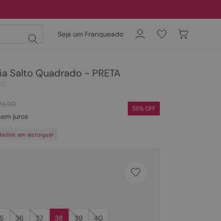
Seja um Franqueado
ia Salto Quadrado - PRETA
02
79
,
90
55
% OFF
em juros
dades em estoque!
5
36
37
38
39
40