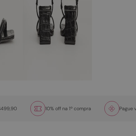
R$499,90
10% off na 1º compra
Pague v