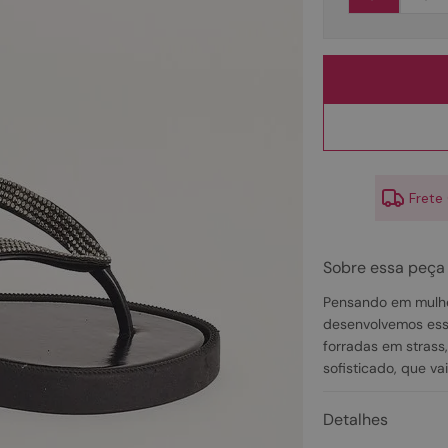
10
º
scarpin
Frete
Sobre essa peça
Pensando em mulhe
desenvolvemos esse
forradas em strass,
sofisticado, que va
Detalhes