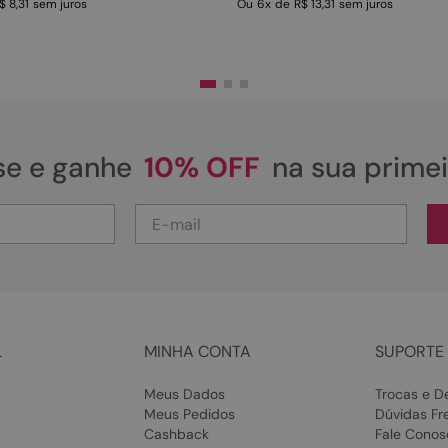
$ 8,31
sem juros
Ou
6
x
de
R$ 13,31
sem juros
se e ganhe
10% OFF
na sua prime
L
MINHA CONTA
SUPORTE 
Meus Dados
Trocas e D
Meus Pedidos
Dúvidas Fr
Cashback
Fale Conos