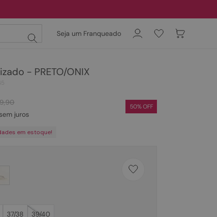
Seja um Franqueado
lizado - PRETO/ONIX
45
9
,
90
50
% OFF
sem juros
dades em estoque!
37/38
39/40