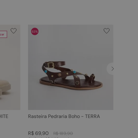
63%
zar
HITE
Rasteira Pedraria Boho - TERRA
R$
69
,
90
R$
189
,
90