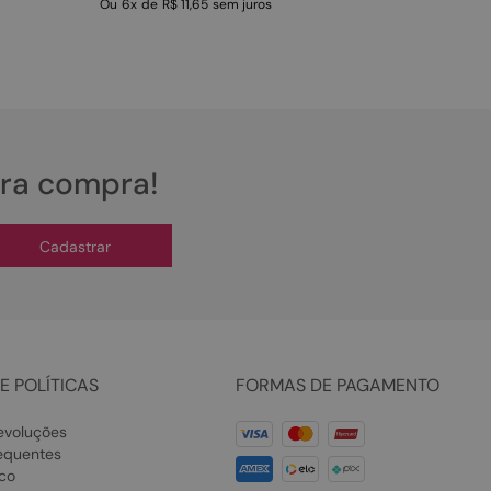
Ou
6
x
de
R$ 11,65
sem juros
ira compra!
Cadastrar
E POLÍTICAS
FORMAS DE PAGAMENTO
evoluções
equentes
co