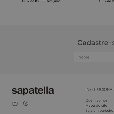
Ou
6
x
de
R$ 13,31
sem juros
Ou
6
x
de
R
Cadastre-
INSTITUCIONA
Quem Somos
Mapa do site
Seja um parceiro