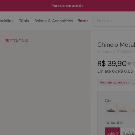
Parcele em até 6x
Buscar
ndálias
Tênis
Bolsas & Acessórios
Bazar
TERMOS MAIS BUSCADOS
o - PRETO/ONIX
Chinelo Meta
1
º
papete
Referência
:
01859232
2
º
tenis
R$
39
,
90
R$
7
3
º
bota
Em até
6
x
R$
6
,
65
4
º
rasteira
Restam poucas uni
5
º
sandalia
6
º
tamanco
Cor
7
º
bolsa
8
º
sapatilha
Tamanho
9
º
couro
33/34
35/36