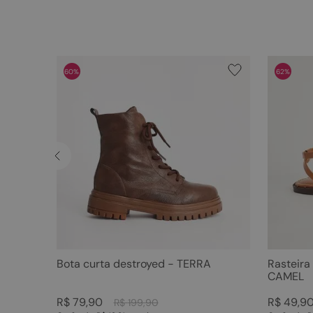
60%
62%
Bota curta destroyed - TERRA
Rasteira
CAMEL
R$
79
,
90
R$
49
,
9
R$
199
,
90