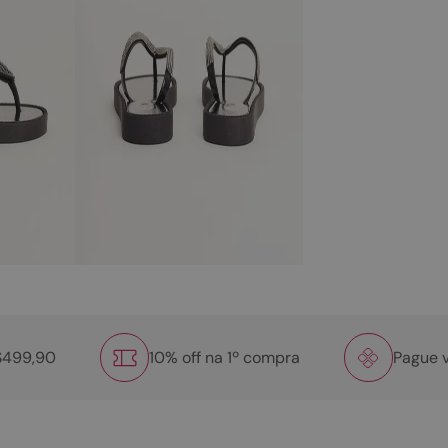
R$499,90
10% off na 1º compra
Pague v