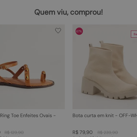
Quem viu, comprou!
67%
Ba
 Ring Toe Enfeites Ovais -
Bota curta em knit - OFF-W
0
R$
79
,
90
R$
129
,
90
R$
239
,
90