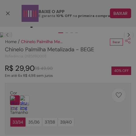
Parcele em até 6x
BAIXE O APP
BAIXAR
E garanta
10% OFF
na
primeira compra
TERMOS MAIS BUSCADOS
Clique
para dar zoom.
1
º
papete
Chinelo Palmilha Metalizada - BEGE
Bazar
2
º
tenis
Chinelo Palmilha Metalizada - BEGE
3
º
bota
Referência
:
0185890003
4
º
rasteira
R$
29
,
90
R$
49
,
90
40
% OFF
Em até
6
x
R$
4
,
98
sem juros
5
º
sandalia
6
º
tamanco
Cor
7
º
bolsa
8
º
sapatilha
Tamanho
9
º
couro
33/34
35/36
37/38
39/40
10
º
scarpin