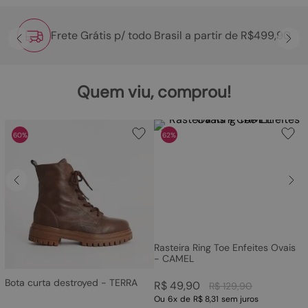
Frete Grátis p/ todo Brasil a partir de R$499,90
Quem viu, comprou!
60%
62%
Rasteira Ring Toe Enfeites Ovais
- CAMEL
Bota curta destroyed - TERRA
R$
49
,
90
R$
129
,
90
Ou
6
x
de
R$ 8,31
sem juros