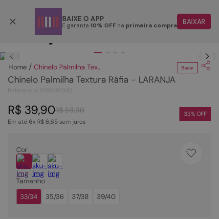
Parcele em até 6x
BAIXE O APP
BAIXAR
E garanta
10% OFF
na
primeira compra
TERMOS MAIS BUSCADOS
Clique
para dar zoom.
1
º
papete
Chinelo Palmilha Textura Ráfia - LARANJA
Bazar
2
º
tenis
Chinelo Palmilha Textura Ráfia - LARANJA
3
º
bota
Referência
:
0185880140
4
º
rasteira
R$
39
,
90
R$
59
,
90
33
% OFF
Em até
6
x
R$
6
,
65
sem juros
5
º
sandalia
6
º
tamanco
Cor
7
º
bolsa
8
º
sapatilha
Tamanho
9
º
couro
33/34
35/36
37/38
39/40
10
º
scarpin