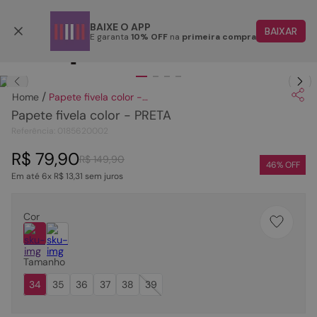
Parcele em até 6x
BAIXE O APP
BAIXAR
E garanta
10% OFF
na
primeira compra
TERMOS MAIS BUSCADOS
Clique
para dar zoom.
1
º
papete
Papete fivela color - PRETA
2
º
tenis
Papete fivela color - PRETA
3
º
bota
Referência
:
0185620002
4
º
rasteira
R$
79
,
90
R$
149
,
90
46
% OFF
Em até
6
x
R$
13
,
31
sem juros
5
º
sandalia
6
º
tamanco
Cor
7
º
bolsa
8
º
sapatilha
Tamanho
9
º
couro
34
35
36
37
38
39
10
º
scarpin