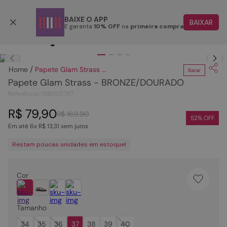
Parcele em até 6x
BAIXE O APP
BAIXAR
E garanta
10% OFF
na
primeira compra
TERMOS MAIS BUSCADOS
Clique
para dar zoom.
1
º
papete
Papete Glam Strass - BRONZE/DOURADO
Bazar
2
º
bota
Papete Glam Strass - BRONZE/DOURADO
3
º
tenis
Referência
:
0185531797
4
º
rasteira
R$
79
,
90
R$
169
,
90
52
% OFF
Em até
6
x
R$
13
,
31
sem juros
5
º
sandalia
Restam poucas unidades em estoque!
6
º
tamanco
7
º
bolsa
Cor
8
º
sapatilha
9
º
óculos
Tamanho
10
º
couro
34
35
36
37
38
39
40