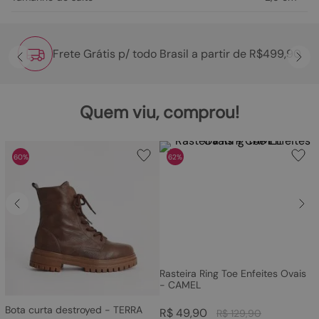
Frete Grátis p/ todo Brasil a partir de R$499,90
Quem viu, comprou!
60%
62%
Rasteira Ring Toe Enfeites Ovais
- CAMEL
Bota curta destroyed - TERRA
R$
49
,
90
R$
129
,
90