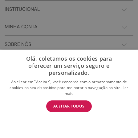
INSTITUCIONAL
MINHA CONTA
SOBRE NÓS
Olá, coletamos os cookies para
oferecer um serviço seguro e
personalizado.
Ao clicar em "Aceitar", você concorda com o armazenamento de
cookies no seu dispositivo para melhorar a navegação no site.
Ler
mais
BAIXE O APP
ACEITAR TODOS
BAIXAR
E garanta 15% OFF na primeira compra
Somos Sonho LTDA - Estrada do Campo D'areia, 182 - Pechincha - Rio de Janeiro/RJ -
CEP: 22.743-310 CNPJ:28.445.729/0081-75 | © 2024 Todos dos direitos reservados