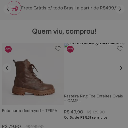
Frete Grátis p/ todo Brasil a partir de R$499,90
Quem viu, comprou!
60%
62%
Rasteira Ring Toe Enfeites Ovais
- CAMEL
Bota curta destroyed - TERRA
R$
49
,
90
R$
129
,
90
Ou
6
x
de
R$ 8,31
sem juros
R$
79
,
90
R$
199
,
90