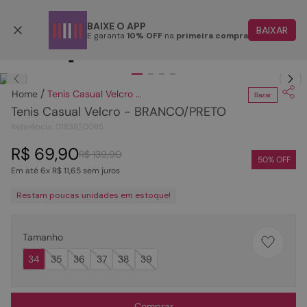
Parcele em até 6x
BAIXE O APP
BAIXAR
E garanta
10% OFF
na
primeira compra
TERMOS MAIS BUSCADOS
Clique
para dar zoom.
1
º
papete
Tenis Casual Velcro - BRANCO/PRETO
Bazar
2
º
tenis
Tenis Casual Velcro - BRANCO/PRETO
3
º
bota
Referência
:
0183820085
4
º
sandalia
R$
69
,
90
R$
139
,
90
50
% OFF
Em até
6
x
R$
11
,
65
sem juros
5
º
rasteira
Restam poucas unidades em estoque!
6
º
tamanco
7
º
bolsa
Tamanho
8
º
sapatilha
34
35
36
37
38
39
9
º
óculos
10
º
couro
Comprar