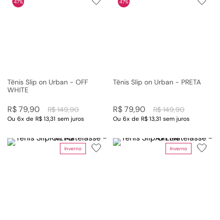
47%
47%
Tênis Slip on Urban - OFF
Tênis Slip on Urban - PRETA
WHITE
R$
79
,
90
R$
79
,
90
R$
149
,
90
R$
149
,
90
Ou
6
x
de
R$ 13,31
sem juros
Ou
6
x
de
R$ 13,31
sem juros
Inverno
Inverno