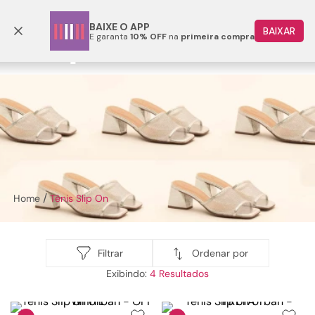
Frete grátis p/ todo o Brasil a partir de R$ 499,90
BAIXE O APP
BAIXAR
E garanta
10% OFF
na
primeira compra
TERMOS MAIS BUSCADOS
1
º
papete
2
º
rasteira
3
º
tenis
4
º
bota
5
º
sandalia
Tênis Slip On
6
º
tamanco
7
º
bolsa
8
º
sapatilha
Ordenar por
Filtrar
4
9
º
couro
10
º
scarpin