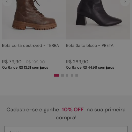
4
º
sandalia
5
º
bota
6
º
tamanco
7
º
bolsa
8
º
sapatilha
Bota curta destroyed - TERRA
Bota Salto bloco - PRETA
9
º
couro
R$
79
,
90
R$
269
,
90
R$
199
,
90
10
º
rasteirinhas
Ou
6
x
de
R$ 13,31
sem juros
Ou
6
x
de
R$ 44,98
sem juros
Cadastre-se e ganhe
10% OFF
na sua primeira
compra!