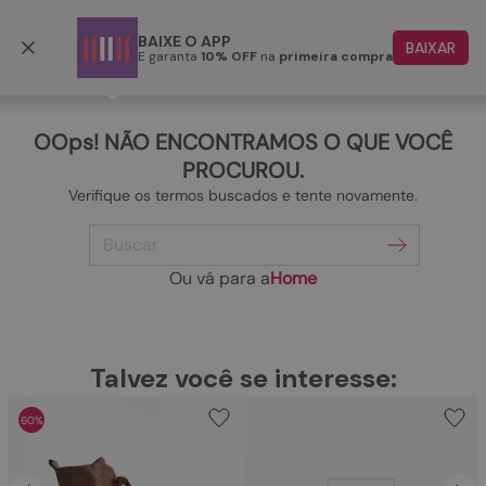
Frete grátis p/ todo o Brasil a partir de R$ 499,90
BAIXE O APP
BAIXAR
E garanta
10% OFF
na
primeira compra
TERMOS MAIS BUSCADOS
1
º
papete
OOps! NÃO ENCONTRAMOS O QUE VOCÊ
2
º
rasteira
PROCUROU.
Verifique os termos buscados e tente novamente.
3
º
tenis
Buscar
4
º
bota
5
º
sandalia
Ou vá para a
Home
6
º
tamanco
7
º
bolsa
TERMOS MAIS BUSCADOS
Talvez você se interesse:
1
º
papete
8
º
sapatilha
60%
2
º
rasteira
9
º
couro
3
º
tenis
10
º
scarpin