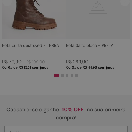
4
º
bota
5
º
sandalia
6
º
tamanco
7
º
bolsa
8
º
sapatilha
Bota curta destroyed - TERRA
Bota Salto bloco - PRETA
9
º
couro
R$
79
,
90
R$
269
,
90
R$
199
,
90
10
º
scarpin
Ou
6
x
de
R$ 13,31
sem juros
Ou
6
x
de
R$ 44,98
sem juros
Cadastre-se e ganhe
10% OFF
na sua primeira
compra!